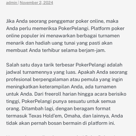
admin
|
November 2, 2024
Jika Anda seorang penggemar poker online, maka
Anda perlu memeriksa PokerPelangi. Platform poker
online populer ini menawarkan berbagai turnamen
menarik dan hadiah uang tunai yang pasti akan
membuat Anda terhibur selama berjam-jam.
Salah satu daya tarik terbesar PokerPelangi adalah
jadwal turnamennya yang luas. Apakah Anda seorang
profesional berpengalaman atau pemula yang ingin
meningkatkan keterampilan Anda, ada turnamen
untuk Anda. Dari freeroll harian hingga acara berisiko
tinggi, PokerPelangi punya sesuatu untuk semua
orang. Ditambah lagi, dengan beragam format
termasuk Texas Hold’em, Omaha, dan lainnya, Anda
tidak akan pernah bosan bermain di platform ini.