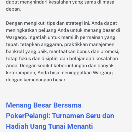
dapat menghindari kesalahan yang sama di masa
depan.
Dengan mengikuti tips dan strategi ini, Anda dapat
meningkatkan peluang Anda untuk menang besar di
Wargaqq. Ingatlah untuk memilih permainan yang
tepat, tetapkan anggaran, praktikkan manajemen
bankroll yang baik, manfaatkan bonus dan promosi,
tetap fokus dan disiplin, dan belajar dari kesalahan
Anda. Dengan sedikit keberuntungan dan banyak
keterampilan, Anda bisa meninggalkan Wargaqq
dengan kemenangan besar.
Menang Besar Bersama
PokerPelangi: Turnamen Seru dan
Hadiah Uang Tunai Menanti