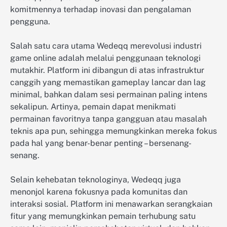
komitmennya terhadap inovasi dan pengalaman
pengguna.
Salah satu cara utama Wedeqq merevolusi industri
game online adalah melalui penggunaan teknologi
mutakhir. Platform ini dibangun di atas infrastruktur
canggih yang memastikan gameplay lancar dan lag
minimal, bahkan dalam sesi permainan paling intens
sekalipun. Artinya, pemain dapat menikmati
permainan favoritnya tanpa gangguan atau masalah
teknis apa pun, sehingga memungkinkan mereka fokus
pada hal yang benar-benar penting – bersenang-
senang.
Selain kehebatan teknologinya, Wedeqq juga
menonjol karena fokusnya pada komunitas dan
interaksi sosial. Platform ini menawarkan serangkaian
fitur yang memungkinkan pemain terhubung satu