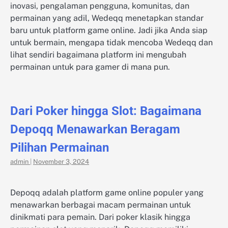
inovasi, pengalaman pengguna, komunitas, dan
permainan yang adil, Wedeqq menetapkan standar
baru untuk platform game online. Jadi jika Anda siap
untuk bermain, mengapa tidak mencoba Wedeqq dan
lihat sendiri bagaimana platform ini mengubah
permainan untuk para gamer di mana pun.
Dari Poker hingga Slot: Bagaimana
Depoqq Menawarkan Beragam
Pilihan Permainan
admin
|
November 3, 2024
Depoqq adalah platform game online populer yang
menawarkan berbagai macam permainan untuk
dinikmati para pemain. Dari poker klasik hingga