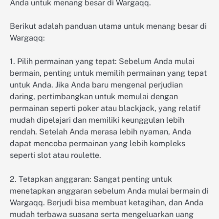
Anda untuk menang besar di Wargaqq.
Berikut adalah panduan utama untuk menang besar di
Wargaqq:
1. Pilih permainan yang tepat: Sebelum Anda mulai
bermain, penting untuk memilih permainan yang tepat
untuk Anda. Jika Anda baru mengenal perjudian
daring, pertimbangkan untuk memulai dengan
permainan seperti poker atau blackjack, yang relatif
mudah dipelajari dan memiliki keunggulan lebih
rendah. Setelah Anda merasa lebih nyaman, Anda
dapat mencoba permainan yang lebih kompleks
seperti slot atau roulette.
2. Tetapkan anggaran: Sangat penting untuk
menetapkan anggaran sebelum Anda mulai bermain di
Wargaqq. Berjudi bisa membuat ketagihan, dan Anda
mudah terbawa suasana serta mengeluarkan uang