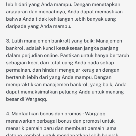
lebih dari yang Anda mampu. Dengan menetapkan
anggaran dan menaatinya, Anda dapat memastikan
bahwa Anda tidak kehilangan lebih banyak uang
daripada yang Anda mampu.
3. Latih manajemen bankroll yang baik: Manajemen
bankroll adalah kunci kesuksesan jangka panjang
dalam perjudian online. Pastikan untuk hanya bertaruh
sebagian kecil dari total uang Anda pada setiap
permainan, dan hindari mengejar kerugian dengan
bertaruh lebih dari yang Anda mampu. Dengan
mempraktikkan manajemen bankroll yang baik, Anda
dapat memaksimalkan peluang Anda untuk menang
besar di Wargaqq.
4. Manfaatkan bonus dan promosi: Wargaqq
menawarkan berbagai bonus dan promosi untuk
menarik pemain baru dan membuat pemain lama
datang kembali untuk mendapatkan lebih banyak.