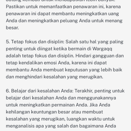
Pastikan untuk memanfaatkan penawaran ini, karena
penawaran ini dapat membantu meningkatkan uang
Anda dan meningkatkan peluang Anda untuk menang
besar.
5. Tetap fokus dan disiplin: Salah satu hal yang paling
penting untuk diingat ketika bermain di Wargaqq
adalah tetap fokus dan disiplin. Hindari gangguan dan
tetap kendalikan emosi Anda, karena ini dapat
membantu Anda membuat keputusan yang lebih baik
dan menghindari kesalahan yang merugikan.
6. Belajar dari kesalahan Anda: Terakhir, penting untuk
belajar dari kesalahan Anda dan menggunakannya
untuk meningkatkan permainan Anda. Jika Anda
kehilangan keuntungan besar atau membuat
kesalahan yang merugikan, luangkan waktu untuk
menganalisis apa yang salah dan bagaimana Anda