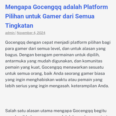
Mengapa Gocengqq adalah Platform
Pilihan untuk Gamer dari Semua
Tingkatan
admin
|
November 4, 2024
Gocengqq dengan cepat menjadi platform pilihan bagi
para gamer dari semua level, dan untuk alasan yang
bagus. Dengan beragam permainan untuk dipilih,
antarmuka yang mudah digunakan, dan komunitas
pemain yang kuat, Gocengqq menawarkan sesuatu
untuk semua orang, baik Anda seorang gamer biasa
yang ingin menghabiskan waktu atau pemain yang
lebih serius yang ingin mengasah. keterampilan Anda.
Salah satu alasan utama mengapa Gocengqq begitu