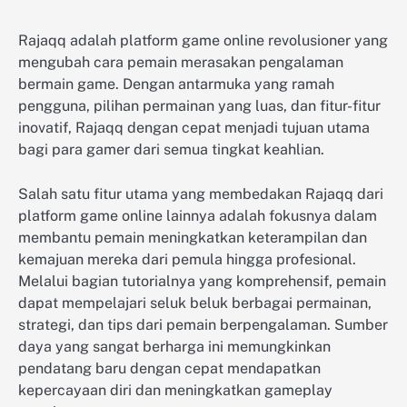
Rajaqq adalah platform game online revolusioner yang
mengubah cara pemain merasakan pengalaman
bermain game. Dengan antarmuka yang ramah
pengguna, pilihan permainan yang luas, dan fitur-fitur
inovatif, Rajaqq dengan cepat menjadi tujuan utama
bagi para gamer dari semua tingkat keahlian.
Salah satu fitur utama yang membedakan Rajaqq dari
platform game online lainnya adalah fokusnya dalam
membantu pemain meningkatkan keterampilan dan
kemajuan mereka dari pemula hingga profesional.
Melalui bagian tutorialnya yang komprehensif, pemain
dapat mempelajari seluk beluk berbagai permainan,
strategi, dan tips dari pemain berpengalaman. Sumber
daya yang sangat berharga ini memungkinkan
pendatang baru dengan cepat mendapatkan
kepercayaan diri dan meningkatkan gameplay