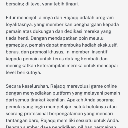
bersaing di level yang lebih tinggi.
Fitur menonjol lainnya dari Rajaqq adalah program
loyalitasnya, yang memberikan penghargaan kepada
pemain atas dukungan dan dedikasi mereka yang
tiada henti. Dengan mendapatkan poin melalui
gameplay, pemain dapat membuka hadiah eksklusif,
bonus, dan promosi khusus. Ini memberi insentif
kepada pemain untuk terus datang kembali dan
meningkatkan keterampilan mereka untuk mencapai
level berikutnya.
Secara keseluruhan, Rajaqq merevolusi game online
dengan menyediakan platform yang melayani pemain
dari semua tingkat keahlian. Apakah Anda seorang
pemula yang ingin mempelajari seluk beluknya atau
seorang profesional berpengalaman yang mencari
tantangan baru, Rajaqq memiliki sesuatu untuk Anda.
Dengan sumber daya pendidikan, pilihan permainan