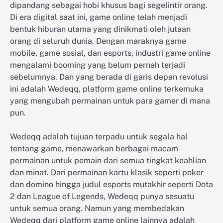
dipandang sebagai hobi khusus bagi segelintir orang.
Di era digital saat ini, game online telah menjadi
bentuk hiburan utama yang dinikmati oleh jutaan
orang di seluruh dunia. Dengan maraknya game
mobile, game sosial, dan esports, industri game online
mengalami booming yang belum pernah terjadi
sebelumnya. Dan yang berada di garis depan revolusi
ini adalah Wedeqq, platform game online terkemuka
yang mengubah permainan untuk para gamer di mana
pun.
Wedeqq adalah tujuan terpadu untuk segala hal
tentang game, menawarkan berbagai macam
permainan untuk pemain dari semua tingkat keahlian
dan minat. Dari permainan kartu klasik seperti poker
dan domino hingga judul esports mutakhir seperti Dota
2 dan League of Legends, Wedeqq punya sesuatu
untuk semua orang. Namun yang membedakan
Wedeqq dari platform game online lainnya adalah