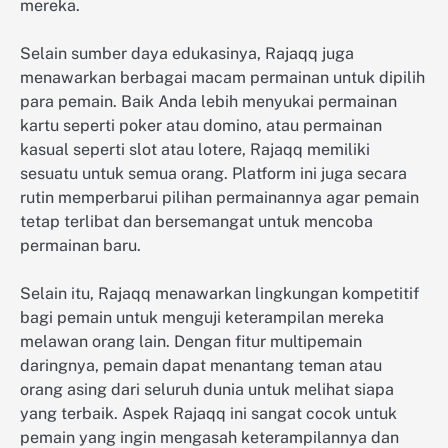
mereka.
Selain sumber daya edukasinya, Rajaqq juga
menawarkan berbagai macam permainan untuk dipilih
para pemain. Baik Anda lebih menyukai permainan
kartu seperti poker atau domino, atau permainan
kasual seperti slot atau lotere, Rajaqq memiliki
sesuatu untuk semua orang. Platform ini juga secara
rutin memperbarui pilihan permainannya agar pemain
tetap terlibat dan bersemangat untuk mencoba
permainan baru.
Selain itu, Rajaqq menawarkan lingkungan kompetitif
bagi pemain untuk menguji keterampilan mereka
melawan orang lain. Dengan fitur multipemain
daringnya, pemain dapat menantang teman atau
orang asing dari seluruh dunia untuk melihat siapa
yang terbaik. Aspek Rajaqq ini sangat cocok untuk
pemain yang ingin mengasah keterampilannya dan