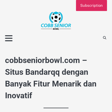
Skip
Subscription
to
content
cobbseniorbowl.com –
Situs Bandarqq dengan
Banyak Fitur Menarik dan
Inovatif