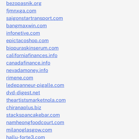
bezopasnik.org
fjmnxga.com
saigonstartransport.com
bangmaxwin.com
infonetive.com
epictacoshop.com
biopuraskinserum.com
californiafinances.info
canadafinance.info
nevadamoney.info
rimene.com
ledepanneur-pigalle.com
dvd-digest.net
theartistsmarketnola.com
chiranaplus.biz
stackspancakebar.com
namheongfoodcourt.com
milanoglasgow.com
hallu-forte3.com