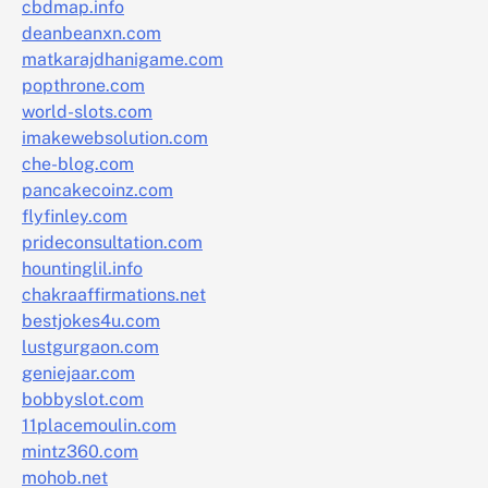
cbdmap.info
deanbeanxn.com
matkarajdhanigame.com
popthrone.com
world-slots.com
imakewebsolution.com
che-blog.com
pancakecoinz.com
flyfinley.com
prideconsultation.com
hountinglil.info
chakraaffirmations.net
bestjokes4u.com
lustgurgaon.com
geniejaar.com
bobbyslot.com
11placemoulin.com
mintz360.com
mohob.net