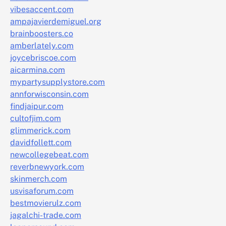
vibesaccent.com
ampajavierdemiguel.org
brainboosters.co
amberlately.com
joycebriscoe.com
aicarmina.com
mypartysupplystore.com
annforwisconsin.com
findjaipur.com
cultofjim.com
glimmerick.com
davidfollett.com
newcollegebeat.com
reverbnewyork.com
skinmerch.com
usvisaforum.com
bestmovierulz.com
jagalchi-trade.com