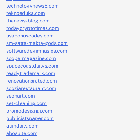
technologynews5.com
teknoeduka.com
thenews-blog.com
todaycryptotimes.com
usabonuscodes.com
sm-satta-makta-gods.com
softwaredegimnasios.com
soopermagazine.com
spacecoastdailys.com
readytrademark.com
renovationsrated.com
scoziarestaurant.com
seohart.com
set-cleaning.com
promodesignai.com
publicistspaper.com
quindaily.com
abosulte.com