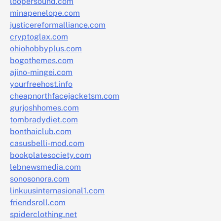
loopersound.com
minapenelope.com
justicereformalliance.com
cryptoglax.com
ohiohobbyplus.com
bogothemes.com
ajino-mingei.com
yourfreehost.info
cheapnorthfacejacketsm.com
gurjoshhomes.com
tombradydiet.com
bonthaiclub.com
casusbelli-mod.com
bookplatesociety.com
lebnewsmedia.com
sonosonora.com
linkuusinternasional1.com
friendsroll.com
spiderclothing.net