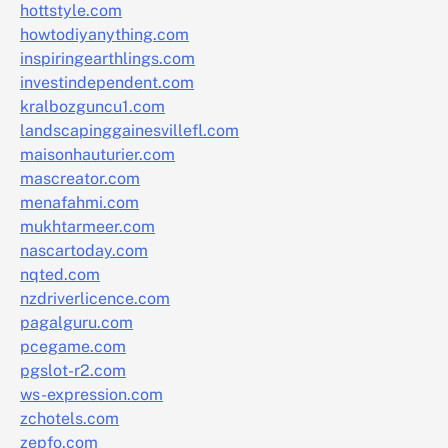
hottstyle.com
howtodiyanything.com
inspiringearthlings.com
investindependent.com
kralbozguncu1.com
landscapinggainesvillefl.com
maisonhauturier.com
mascreator.com
menafahmi.com
mukhtarmeer.com
nascartoday.com
nqted.com
nzdriverlicence.com
pagalguru.com
pcegame.com
pgslot-r2.com
ws-expression.com
zchotels.com
zepfo.com