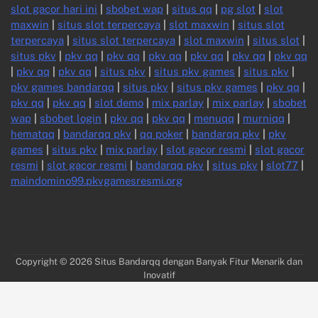
slot gacor hari ini
|
sbobet wap
|
situs qq
|
pg slot
|
slot
maxwin
|
situs slot terpercaya
|
slot maxwin
|
situs slot
terpercaya
|
situs slot terpercaya
|
slot maxwin
|
situs slot
|
situs pkv
|
pkv qq
|
pkv qq
|
pkv qq
|
pkv qq
|
pkv qq
|
pkv qq
|
pkv qq
|
pkv qq
|
situs pkv
|
situs pkv games
|
situs pkv
|
pkv games bandarqq
|
situs pkv
|
situs pkv games
|
pkv qq
|
pkv qq
|
pkv qq
|
slot demo
|
mix parlay
|
mix parlay
|
sbobet
wap
|
sbobet login
|
pkv qq
|
pkv qq
|
menuqq
|
murniqq
|
hematqq
|
bandarqq pkv
|
qq poker
|
bandarqq pkv
|
pkv
games
|
situs pkv
|
mix parlay
|
slot gacor resmi
|
slot gacor
resmi
|
slot gacor resmi
|
bandarqq pkv
|
situs pkv
|
slot77
|
maindomino99.pkvgamesresmi.org
Copyright © 2026
Situs Bandarqq dengan Banyak Fitur Menarik dan
Inovatif