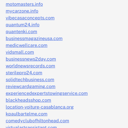
motomasters.info
mycarzone.info
vibecasaconcepts.com
quantum24.info
quantenki.com
businessmagazineusa.com
medicwellcare.com
vidsmall.com
businessnews2day.com
worldnewsrecords.com
sterilepro24.com
solidtechbusiness.com
reviewcardgaming.com
experiencedexpertstowingservice.com
blackheadsshop.com
location-voiture-casablanca.org
kpaulbartelme.com
comedyclubofhiltonhead.com
virtualartsassistant.com