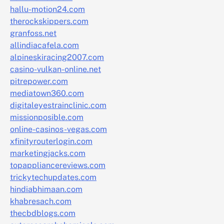
hallu-motion24.com
therockskippers.com
granfoss.net
allindiacafela.com
alpineskiracing2007.com
casino-vulkan-online.net
pitrepower.com
mediatown360.com
digitaleyestrainclinic.com
missionposible.com
online-casinos-vegas.com
xfinityrouterlogin.com
marketingjacks.com
topappliancereviews.com
trickytechupdates.com
hindiabhimaan.com
khabresach.com
thecbdblogs.com