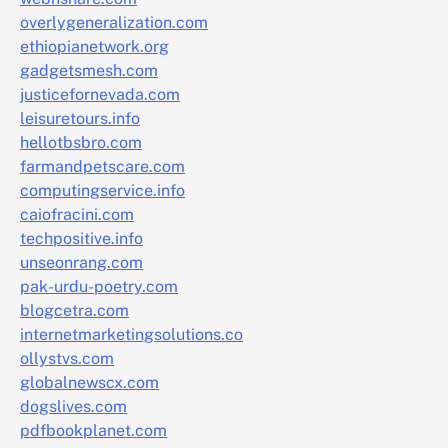
overlygeneralization.com
ethiopianetwork.org
gadgetsmesh.com
justicefornevada.com
leisuretours.info
hellotbsbro.com
farmandpetscare.com
computingservice.info
caiofracini.com
techpositive.info
unseonrang.com
pak-urdu-poetry.com
blogcetra.com
internetmarketingsolutions.co
ollystvs.com
globalnewscx.com
dogslives.com
pdfbookplanet.com