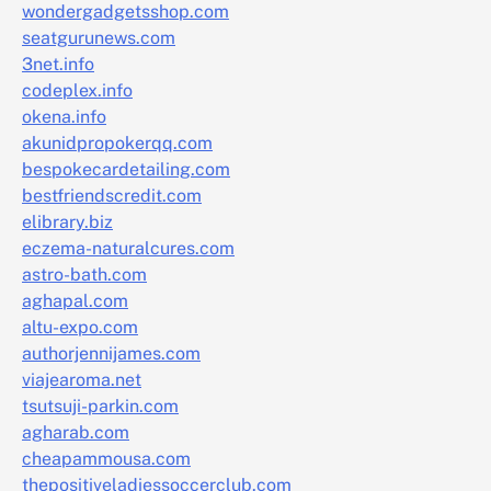
wondergadgetsshop.com
seatgurunews.com
3net.info
codeplex.info
okena.info
akunidpropokerqq.com
bespokecardetailing.com
bestfriendscredit.com
elibrary.biz
eczema-naturalcures.com
astro-bath.com
aghapal.com
altu-expo.com
authorjennijames.com
viajearoma.net
tsutsuji-parkin.com
agharab.com
cheapammousa.com
thepositiveladiessoccerclub.com