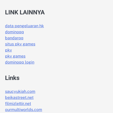
LINK LAINNYA
data pengeluaran hk
dominoqq
bandarqq
situs pkv games
pkv
pkv games
dominoqq login
Links
saucyukiah.com
beikastreet.net
filmizlettir.net
ourmultiworlds.com