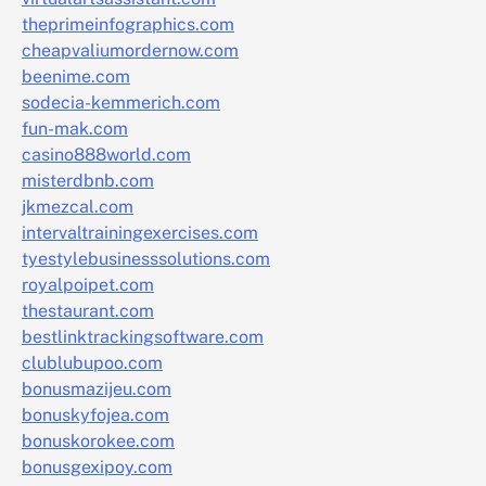
theprimeinfographics.com
cheapvaliumordernow.com
beenime.com
sodecia-kemmerich.com
fun-mak.com
casino888world.com
misterdbnb.com
jkmezcal.com
intervaltrainingexercises.com
tyestylebusinesssolutions.com
royalpoipet.com
thestaurant.com
bestlinktrackingsoftware.com
clublubupoo.com
bonusmazijeu.com
bonuskyfojea.com
bonuskorokee.com
bonusgexipoy.com