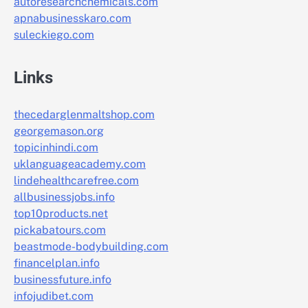
autoresearchchemicals.com
apnabusinesskaro.com
suleckiego.com
Links
thecedarglenmaltshop.com
georgemason.org
topicinhindi.com
uklanguageacademy.com
lindehealthcarefree.com
allbusinessjobs.info
top10products.net
pickabatours.com
beastmode-bodybuilding.com
financelplan.info
businessfuture.info
infojudibet.com