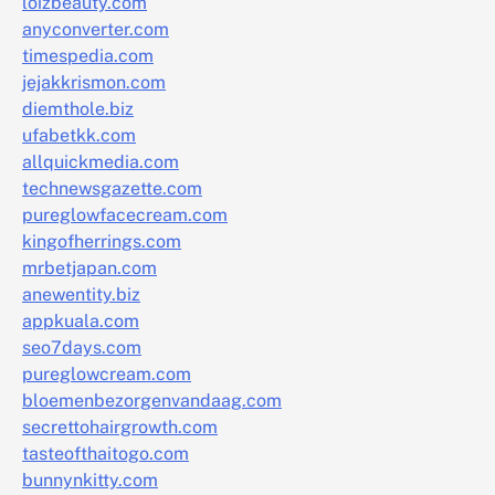
loizbeauty.com
anyconverter.com
timespedia.com
jejakkrismon.com
diemthole.biz
ufabetkk.com
allquickmedia.com
technewsgazette.com
pureglowfacecream.com
kingofherrings.com
mrbetjapan.com
anewentity.biz
appkuala.com
seo7days.com
pureglowcream.com
bloemenbezorgenvandaag.com
secrettohairgrowth.com
tasteofthaitogo.com
bunnynkitty.com