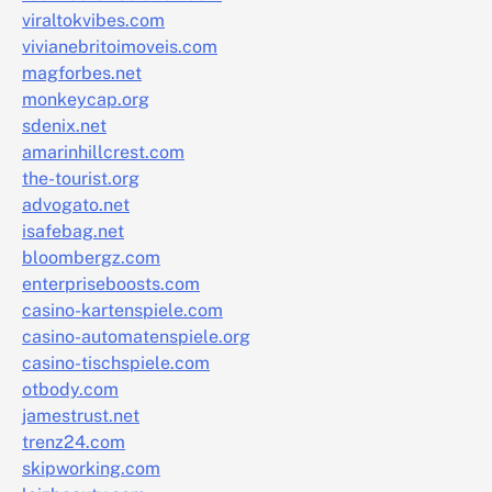
viraltokvibes.com
vivianebritoimoveis.com
magforbes.net
monkeycap.org
sdenix.net
amarinhillcrest.com
the-tourist.org
advogato.net
isafebag.net
bloombergz.com
enterpriseboosts.com
casino-kartenspiele.com
casino-automatenspiele.org
casino-tischspiele.com
otbody.com
jamestrust.net
trenz24.com
skipworking.com