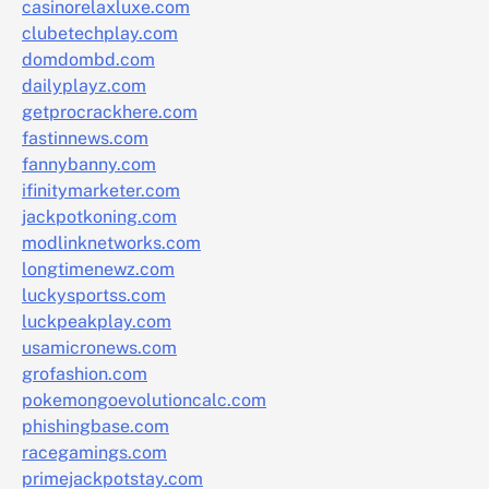
casinorelaxluxe.com
clubetechplay.com
domdombd.com
dailyplayz.com
getprocrackhere.com
fastinnews.com
fannybanny.com
ifinitymarketer.com
jackpotkoning.com
modlinknetworks.com
longtimenewz.com
luckysportss.com
luckpeakplay.com
usamicronews.com
grofashion.com
pokemongoevolutioncalc.com
phishingbase.com
racegamings.com
primejackpotstay.com