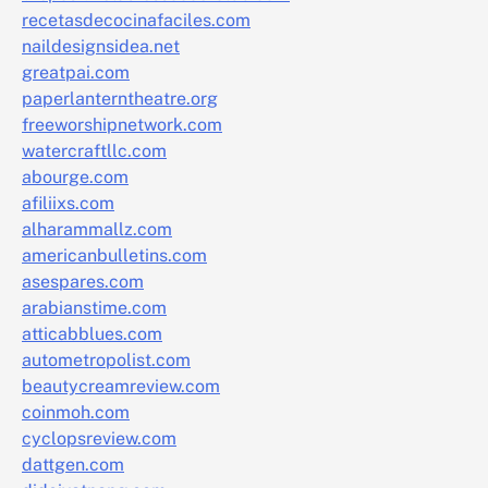
recetasdecocinafaciles.com
naildesignsidea.net
greatpai.com
paperlanterntheatre.org
freeworshipnetwork.com
watercraftllc.com
abourge.com
afiliixs.com
alharammallz.com
americanbulletins.com
asespares.com
arabianstime.com
atticabblues.com
autometropolist.com
beautycreamreview.com
coinmoh.com
cyclopsreview.com
dattgen.com