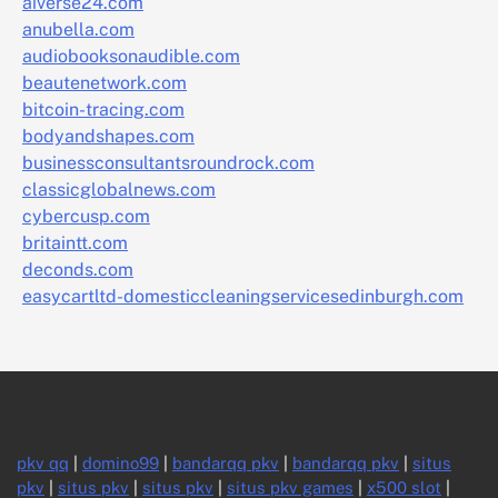
aiverse24.com
anubella.com
audiobooksonaudible.com
beautenetwork.com
bitcoin-tracing.com
bodyandshapes.com
businessconsultantsroundrock.com
classicglobalnews.com
cybercusp.com
britaintt.com
deconds.com
easycartltd-domesticcleaningservicesedinburgh.com
pkv qq
|
domino99
|
bandarqq pkv
|
bandarqq pkv
|
situs
pkv
|
situs pkv
|
situs pkv
|
situs pkv games
|
x500 slot
|