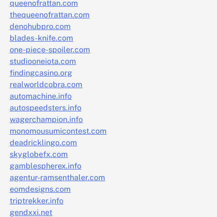
queenofrattan.com
thequeenofrattan.com
denohubpro.com
blades-knife.com
one-piece-spoiler.com
studiooneiota.com
findingcasino.org
realworldcobra.com
automachine.info
autospeedsters.info
wagerchampion.info
monomousumicontest.com
deadricklingo.com
skyglobefx.com
gamblespherex.info
agentur-ramsenthaler.com
eomdesigns.com
triptrekker.info
gendxxi.net