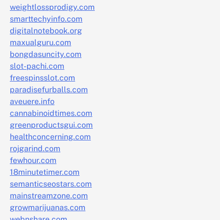
weightlossprodigy.com
smarttechyinfo.com
digitalnotebook.org
maxualguru.com
bongdasuncity.com
slot-pachi.com
freespinsslot.com
paradisefurballs.com
aveuere.info
cannabinoidtimes.com
greenproductsgui.com
healthconcerning.com
rojgarind.com
fewhour.com
18minutetimer.com
semanticseostars.com
mainstreamzone.com
growmarijuanas.com
webnshare.com