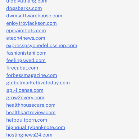
didoivatnang.com
dogsbarks.com
dwmsoftwarehouse.com
enjoytroyjackson.com
epicaimbots.com
etech4news.com
expresspsychedelicsshop.com
fashionistani.com
feelingswed.com
firecabal.com
forbessmagazine.com
globalmarketlivetoday.com
gpl-license.com
grow2every.com
healthhousecare.com
healthkartreview.com
helpquitporn.com
highqualitybanknote.com
hostingnews24.com