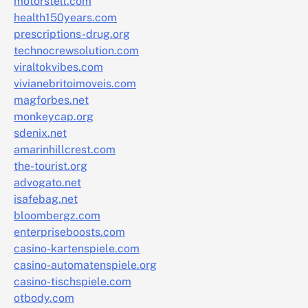
motorstell.com
health150years.com
prescriptions-drug.org
technocrewsolution.com
viraltokvibes.com
vivianebritoimoveis.com
magforbes.net
monkeycap.org
sdenix.net
amarinhillcrest.com
the-tourist.org
advogato.net
isafebag.net
bloombergz.com
enterpriseboosts.com
casino-kartenspiele.com
casino-automatenspiele.org
casino-tischspiele.com
otbody.com