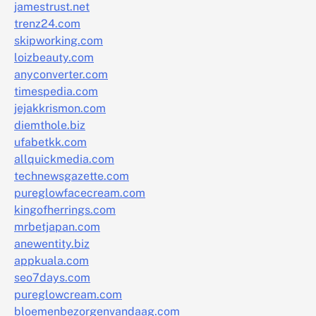
jamestrust.net
trenz24.com
skipworking.com
loizbeauty.com
anyconverter.com
timespedia.com
jejakkrismon.com
diemthole.biz
ufabetkk.com
allquickmedia.com
technewsgazette.com
pureglowfacecream.com
kingofherrings.com
mrbetjapan.com
anewentity.biz
appkuala.com
seo7days.com
pureglowcream.com
bloemenbezorgenvandaag.com