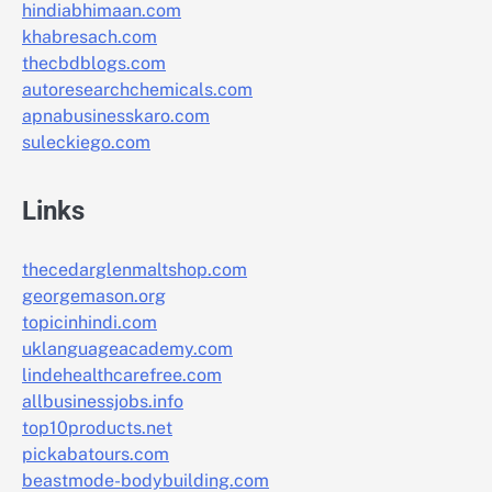
hindiabhimaan.com
khabresach.com
thecbdblogs.com
autoresearchchemicals.com
apnabusinesskaro.com
suleckiego.com
Links
thecedarglenmaltshop.com
georgemason.org
topicinhindi.com
uklanguageacademy.com
lindehealthcarefree.com
allbusinessjobs.info
top10products.net
pickabatours.com
beastmode-bodybuilding.com