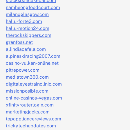
stackspancakebar.com
namheongfoodcourt.com
milanoglasgow.com
hallu-forte3.com
hallu-motion24.com
therockskippers.com
granfoss.net
allindiacafela.com
alpineskiracing2007.com
casino-vulkan-online.net
pitrepower.com
mediatown360.com
digitaleyestrainclinic.com
missionposible.com
online-casinos-vegas.com
xfinityrouterlogin.com
marketingjacks.com
topappliancereviews.com
trickytechupdates.com