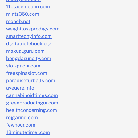
11placemoulin.com
mintz360.com
mohob.net
weightlossprodigy.com
smarttechyinfo.com
digitalnotebook.org
maxualguru.com
bongdasuncity.com
slot-pachi.com
freespinsslot.com
paradisefurballs.com
aveuere.info
cannabinoidtimes.com
greenproductsgui.com
healthconcerning.com
rojgarind.com
fewhour.com
18minutetimer.com