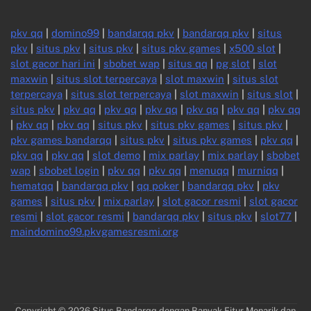
pkv qq
|
domino99
|
bandarqq pkv
|
bandarqq pkv
|
situs
pkv
|
situs pkv
|
situs pkv
|
situs pkv games
|
x500 slot
|
slot gacor hari ini
|
sbobet wap
|
situs qq
|
pg slot
|
slot
maxwin
|
situs slot terpercaya
|
slot maxwin
|
situs slot
terpercaya
|
situs slot terpercaya
|
slot maxwin
|
situs slot
|
situs pkv
|
pkv qq
|
pkv qq
|
pkv qq
|
pkv qq
|
pkv qq
|
pkv qq
|
pkv qq
|
pkv qq
|
situs pkv
|
situs pkv games
|
situs pkv
|
pkv games bandarqq
|
situs pkv
|
situs pkv games
|
pkv qq
|
pkv qq
|
pkv qq
|
slot demo
|
mix parlay
|
mix parlay
|
sbobet
wap
|
sbobet login
|
pkv qq
|
pkv qq
|
menuqq
|
murniqq
|
hematqq
|
bandarqq pkv
|
qq poker
|
bandarqq pkv
|
pkv
games
|
situs pkv
|
mix parlay
|
slot gacor resmi
|
slot gacor
resmi
|
slot gacor resmi
|
bandarqq pkv
|
situs pkv
|
slot77
|
maindomino99.pkvgamesresmi.org
Copyright © 2026
Situs Bandarqq dengan Banyak Fitur Menarik dan