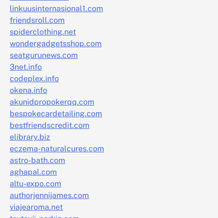
linkuusinternasional1.com
friendsroll.com
spiderclothing.net
wondergadgetsshop.com
seatgurunews.com
3net.info
codeplex.info
okena.info
akunidpropokerqq.com
bespokecardetailing.com
bestfriendscredit.com
elibrary.biz
eczema-naturalcures.com
astro-bath.com
aghapal.com
altu-expo.com
authorjennijames.com
viajearoma.net