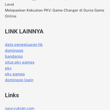
Level
Melepaskan Kekuatan PKV: Game-Changer di Dunia Game
Online
LINK LAINNYA
data pengeluaran hk
dominoqq
bandarqq
situs pkv games
pkv
pkv games
dominoqq login
Links
saucyukiah.com