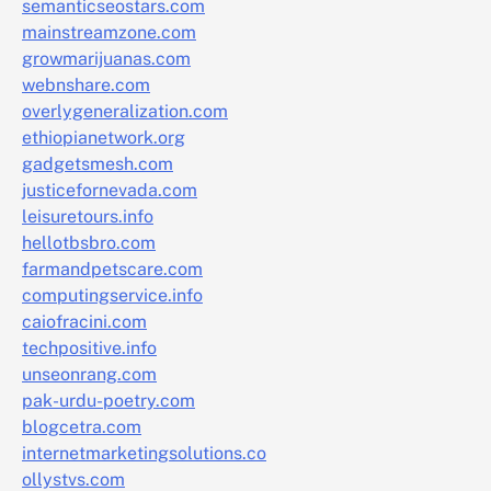
semanticseostars.com
mainstreamzone.com
growmarijuanas.com
webnshare.com
overlygeneralization.com
ethiopianetwork.org
gadgetsmesh.com
justicefornevada.com
leisuretours.info
hellotbsbro.com
farmandpetscare.com
computingservice.info
caiofracini.com
techpositive.info
unseonrang.com
pak-urdu-poetry.com
blogcetra.com
internetmarketingsolutions.co
ollystvs.com