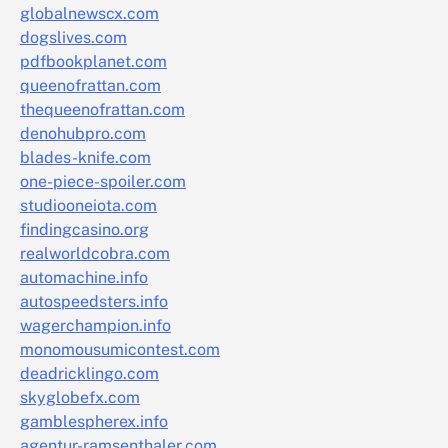
globalnewscx.com
dogslives.com
pdfbookplanet.com
queenofrattan.com
thequeenofrattan.com
denohubpro.com
blades-knife.com
one-piece-spoiler.com
studiooneiota.com
findingcasino.org
realworldcobra.com
automachine.info
autospeedsters.info
wagerchampion.info
monomousumicontest.com
deadricklingo.com
skyglobefx.com
gamblespherex.info
agentur-ramsenthaler.com