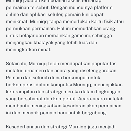
Murniqq adalah kemudahan akses terhadap
permainan tersebut. Dengan munculnya platform
online dan aplikasi seluler, pemain kini dapat
menikmati Murniqq tanpa memerlukan kartu fisik atau
permukaan permainan. Hal ini memudahkan orang
untuk belajar dan memainkan game ini, sehingga
menjangkau khalayak yang lebih luas dan
meningkatkan minat.
Selain itu, Murniqq telah mendapatkan popularitas
melalui turnamen dan acara yang diselenggarakan.
Pemain dari seluruh dunia berkumpul untuk
berkompetisi dalam kompetisi Murniqq, menunjukkan
keterampilan dan strategi mereka dalam lingkungan
yang bersahabat dan kompetitif. Acara-acara ini telah
membantu meningkatkan kesadaran akan permainan
ini dan menarik pemain baru untuk bergabung.
Kesederhanaan dan strategi Murniqq juga menjadi