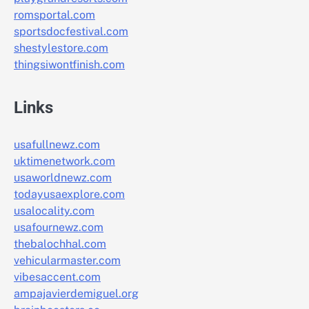
romsportal.com
sportsdocfestival.com
shestylestore.com
thingsiwontfinish.com
Links
usafullnewz.com
uktimenetwork.com
usaworldnewz.com
todayusaexplore.com
usalocality.com
usafournewz.com
thebalochhal.com
vehicularmaster.com
vibesaccent.com
ampajavierdemiguel.org