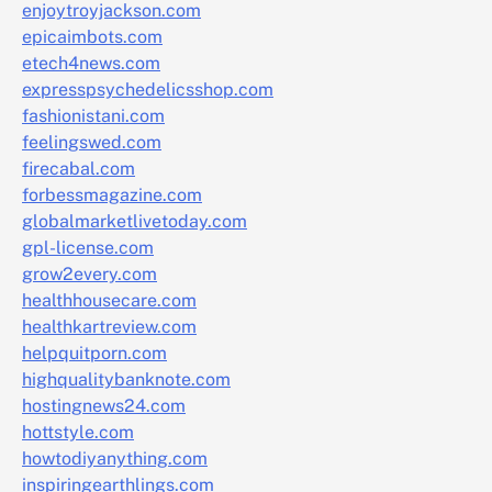
enjoytroyjackson.com
epicaimbots.com
etech4news.com
expresspsychedelicsshop.com
fashionistani.com
feelingswed.com
firecabal.com
forbessmagazine.com
globalmarketlivetoday.com
gpl-license.com
grow2every.com
healthhousecare.com
healthkartreview.com
helpquitporn.com
highqualitybanknote.com
hostingnews24.com
hottstyle.com
howtodiyanything.com
inspiringearthlings.com