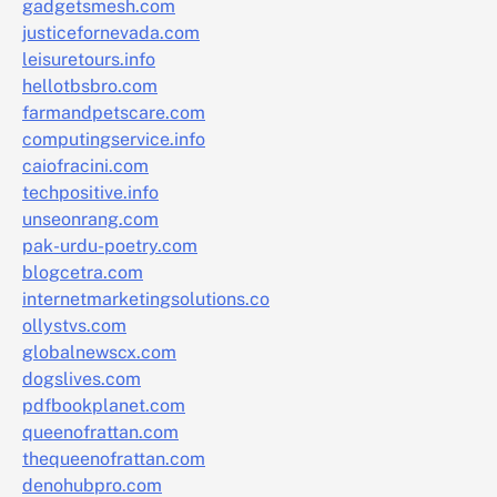
gadgetsmesh.com
justicefornevada.com
leisuretours.info
hellotbsbro.com
farmandpetscare.com
computingservice.info
caiofracini.com
techpositive.info
unseonrang.com
pak-urdu-poetry.com
blogcetra.com
internetmarketingsolutions.co
ollystvs.com
globalnewscx.com
dogslives.com
pdfbookplanet.com
queenofrattan.com
thequeenofrattan.com
denohubpro.com