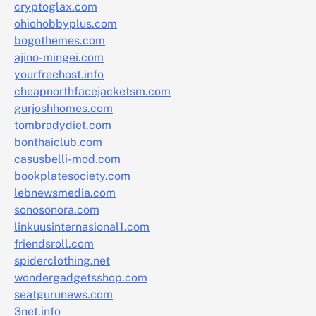
cryptoglax.com
ohiohobbyplus.com
bogothemes.com
ajino-mingei.com
yourfreehost.info
cheapnorthfacejacketsm.com
gurjoshhomes.com
tombradydiet.com
bonthaiclub.com
casusbelli-mod.com
bookplatesociety.com
lebnewsmedia.com
sonosonora.com
linkuusinternasional1.com
friendsroll.com
spiderclothing.net
wondergadgetsshop.com
seatgurunews.com
3net.info