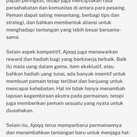
papan peringkat, tetapi juga menciptakan rasa
persahabatan dan komunitas di antara para pesaing.
Pemain dapat saling menantang, berbagi tips dan
strategi, dan bahkan membentuk aliansi untuk
menghadapi tantangan yang lebih besar bersama-
sama.
Selain aspek kompetitif, Ajoqq juga menawarkan
reward dan hadiah bagi yang berkinerja terbaik. Baik
itu mata uang dalam game, item eksklusif, atau
bahkan hadiah uang tunai, ada banyak insentif untuk
membuat pemain tetap terlibat dan berjuang untuk
mencapai kehebatan. Hal ini tidak hanya menambah
lapisan kegembiraan ekstra pada permainan, tetapi
juga memberikan pemain sesuatu yang nyata untuk
diusahakan.
Selain itu, Ajoqq terus memperbarui permainannya
dan menambahkan tantangan baru untuk menjaga hal-