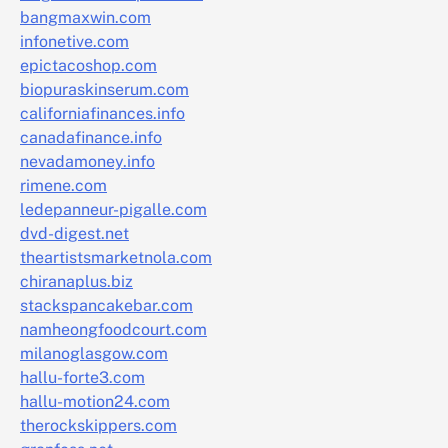
bangmaxwin.com
infonetive.com
epictacoshop.com
biopuraskinserum.com
californiafinances.info
canadafinance.info
nevadamoney.info
rimene.com
ledepanneur-pigalle.com
dvd-digest.net
theartistsmarketnola.com
chiranaplus.biz
stackspancakebar.com
namheongfoodcourt.com
milanoglasgow.com
hallu-forte3.com
hallu-motion24.com
therockskippers.com