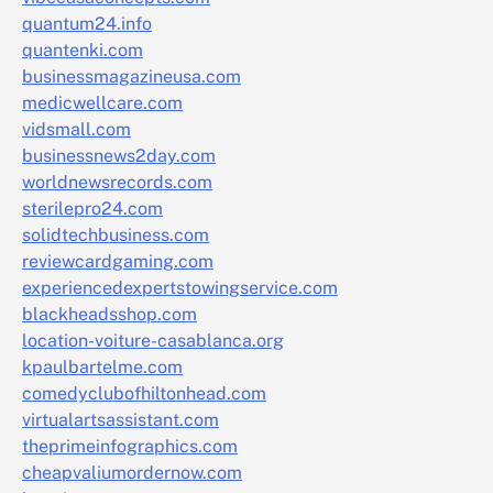
quantum24.info
quantenki.com
businessmagazineusa.com
medicwellcare.com
vidsmall.com
businessnews2day.com
worldnewsrecords.com
sterilepro24.com
solidtechbusiness.com
reviewcardgaming.com
experiencedexpertstowingservice.com
blackheadsshop.com
location-voiture-casablanca.org
kpaulbartelme.com
comedyclubofhiltonhead.com
virtualartsassistant.com
theprimeinfographics.com
cheapvaliumordernow.com