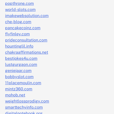
popthrone.com
world-slots.com
imakewebsolution.com
che-blog.com
pancakecoinz.com
flyfinley.com
prideconsultation.com
hountinglil.info
chakraaffirmations.net
bestjokes4u.com
lustgurgaon.com
geniejaar.com
bobbyslot.com
11placemoulin.com
mintz360.com
mohob.net
weightlossprodigy.com
smarttechyinfo.com
digitalnotebook.org