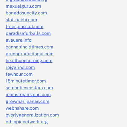
maxualguru.com
bongdasuncity.com
slot-pachi.com
freespinsslot.com
paradisefurballs.com
aveuere.info
cannabinoidtimes.com
greenproductsgui.com
healthconcerning.com
rojgarind.com
fewhour.com
18minutetimer.com
semanticseostars.com
mainstreamzone.com
growmarijuanas.com
webnshare.com
overlygeneralization.com
ethiopianetwork.org