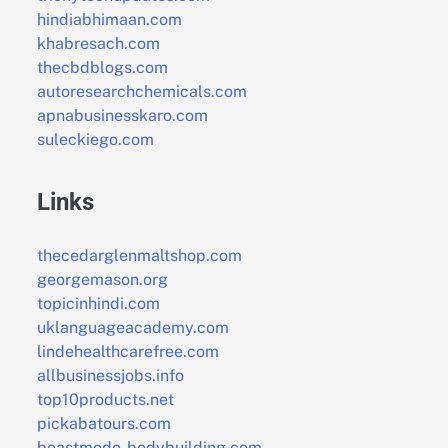
hindiabhimaan.com
khabresach.com
thecbdblogs.com
autoresearchchemicals.com
apnabusinesskaro.com
suleckiego.com
Links
thecedarglenmaltshop.com
georgemason.org
topicinhindi.com
uklanguageacademy.com
lindehealthcarefree.com
allbusinessjobs.info
top10products.net
pickabatours.com
beastmode-bodybuilding.com