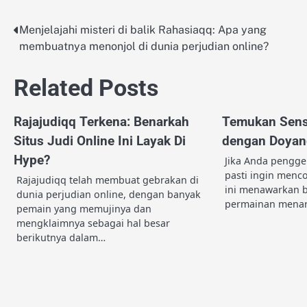
Menjelajahi misteri di balik Rahasiaqq: Apa yang
Post
membuatnya menonjol di dunia perjudian online?
navigation
Related Posts
Rajajudiqq Terkena: Benarkah
Temukan Sens
Situs Judi Online Ini Layak Di
dengan Doya
Hype?
Jika Anda pengg
pasti ingin menc
Rajajudiqq telah membuat gebrakan di
ini menawarkan 
dunia perjudian online, dengan banyak
permainan menar
pemain yang memujinya dan
mengklaimnya sebagai hal besar
berikutnya dalam…