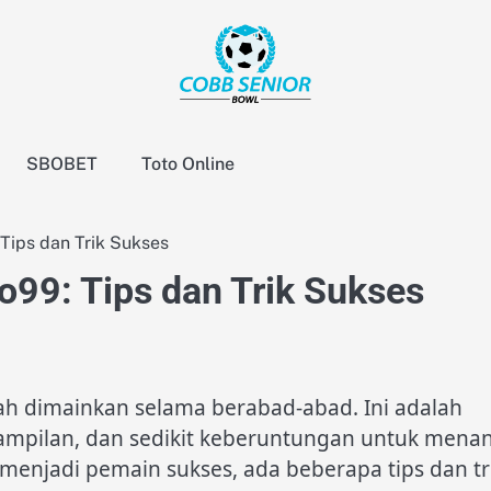
SBOBET
Toto Online
Tips dan Trik Sukses
99: Tips dan Trik Sukses
h dimainkan selama berabad-abad. Ini adalah
ampilan, dan sedikit keberuntungan untuk mena
menjadi pemain sukses, ada beberapa tips dan tr