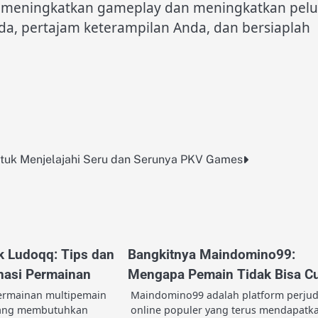
pat meningkatkan gameplay dan meningkatkan pel
da, pertajam keterampilan Anda, dan bersiaplah
ntuk
Menjelajahi Seru dan Serunya PKV Games
ik Ludoqq: Tips dan
Bangkitnya Maindomino99:
nasi Permainan
Mengapa Pemain Tidak Bisa C
ermainan multipemain
Maindomino99 adalah platform perjud
yang membutuhkan
online populer yang terus mendapatk