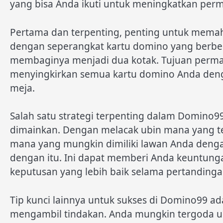
yang bisa Anda ikuti untuk meningkatkan per
Pertama dan terpenting, penting untuk mema
dengan seperangkat kartu domino yang berben
membaginya menjadi dua kotak. Tujuan perma
menyingkirkan semua kartu domino Anda den
meja.
Salah satu strategi terpenting dalam Domino
dimainkan. Dengan melacak ubin mana yang te
mana yang mungkin dimiliki lawan Anda denga
dengan itu. Ini dapat memberi Anda keuntun
keputusan yang lebih baik selama pertandinga
Tip kunci lainnya untuk sukses di Domino99 a
mengambil tindakan. Anda mungkin tergoda 