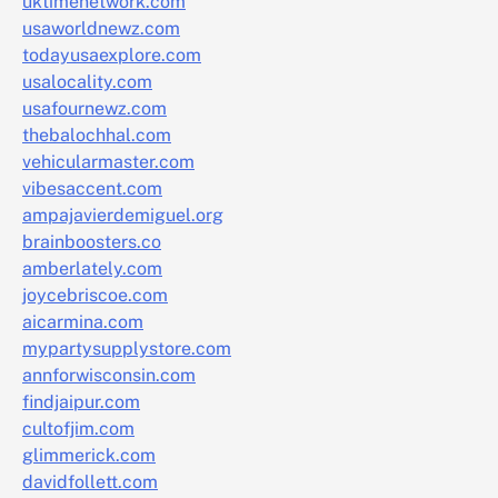
uktimenetwork.com
usaworldnewz.com
todayusaexplore.com
usalocality.com
usafournewz.com
thebalochhal.com
vehicularmaster.com
vibesaccent.com
ampajavierdemiguel.org
brainboosters.co
amberlately.com
joycebriscoe.com
aicarmina.com
mypartysupplystore.com
annforwisconsin.com
findjaipur.com
cultofjim.com
glimmerick.com
davidfollett.com