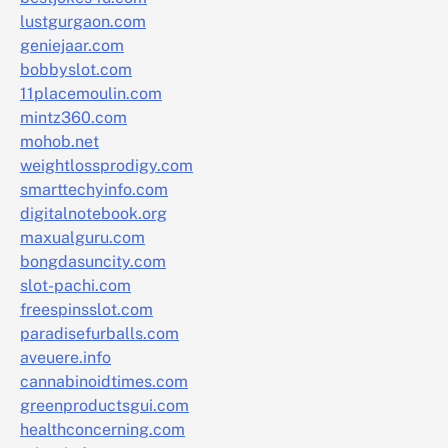
lustgurgaon.com
geniejaar.com
bobbyslot.com
11placemoulin.com
mintz360.com
mohob.net
weightlossprodigy.com
smarttechyinfo.com
digitalnotebook.org
maxualguru.com
bongdasuncity.com
slot-pachi.com
freespinsslot.com
paradisefurballs.com
aveuere.info
cannabinoidtimes.com
greenproductsgui.com
healthconcerning.com