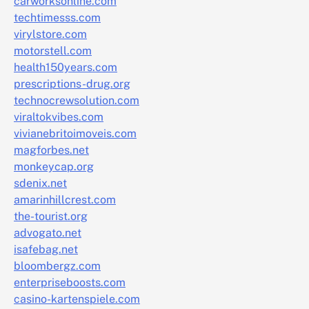
carworksonline.com
techtimesss.com
virylstore.com
motorstell.com
health150years.com
prescriptions-drug.org
technocrewsolution.com
viraltokvibes.com
vivianebritoimoveis.com
magforbes.net
monkeycap.org
sdenix.net
amarinhillcrest.com
the-tourist.org
advogato.net
isafebag.net
bloombergz.com
enterpriseboosts.com
casino-kartenspiele.com