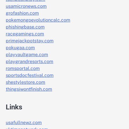
usamicronews.com
grofashion.com
pokemongoevolutioncalc.com
phishingbase.com
racegamings.com
primejackpotstay.com
pokugaa.com
playvaultgame.com
playgrandresorts.com
romsportal.com
sportsdocfestival.com
shestylestore.com
thingsiwontfinish.com
Links
usafullnewz.com