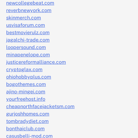
newcollegebeat.com
reverbnewyork.com
skinmerch.com
usvisaforum.com
bestmovierulz.com
jagalchi-trade.com
loopersound.com
minapenelope.com
justicereformalliance.com
cryptoglax.com
ohiohobbyplus.com
bogothemes.com
ajino-mingei.com
yourfreehost.info
cheapnorthfacejacketsm.com
gurjoshhomes.com
tombradydiet.com
bonthaiclub.com
casusbelli-mod.com