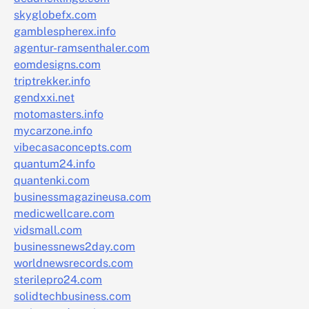
skyglobefx.com
gamblespherex.info
agentur-ramsenthaler.com
eomdesigns.com
triptrekker.info
gendxxi.net
motomasters.info
mycarzone.info
vibecasaconcepts.com
quantum24.info
quantenki.com
businessmagazineusa.com
medicwellcare.com
vidsmall.com
businessnews2day.com
worldnewsrecords.com
sterilepro24.com
solidtechbusiness.com