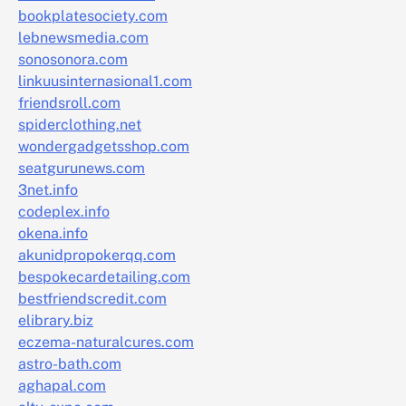
bookplatesociety.com
lebnewsmedia.com
sonosonora.com
linkuusinternasional1.com
friendsroll.com
spiderclothing.net
wondergadgetsshop.com
seatgurunews.com
3net.info
codeplex.info
okena.info
akunidpropokerqq.com
bespokecardetailing.com
bestfriendscredit.com
elibrary.biz
eczema-naturalcures.com
astro-bath.com
aghapal.com