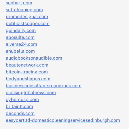
seohart.com
set-cleaning.com
promodesignai.com
publicistspaper.com
quindaily.com
abosulte.com
aiverse24.com
anubella.com
audiobooksonaudible.com
beautenetwork.com
bitcoin-tracing.com
bodyandshapes.com
businessconsultantsroundrock.com
classicglobalnews.com
cybercusp.com
britaintt.com
deconds.com
easycartltd-domesticcleaningservicesedinburgh.com