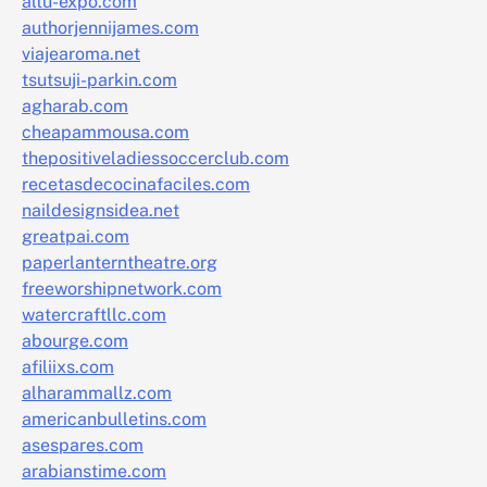
altu-expo.com
authorjennijames.com
viajearoma.net
tsutsuji-parkin.com
agharab.com
cheapammousa.com
thepositiveladiessoccerclub.com
recetasdecocinafaciles.com
naildesignsidea.net
greatpai.com
paperlanterntheatre.org
freeworshipnetwork.com
watercraftllc.com
abourge.com
afiliixs.com
alharammallz.com
americanbulletins.com
asespares.com
arabianstime.com