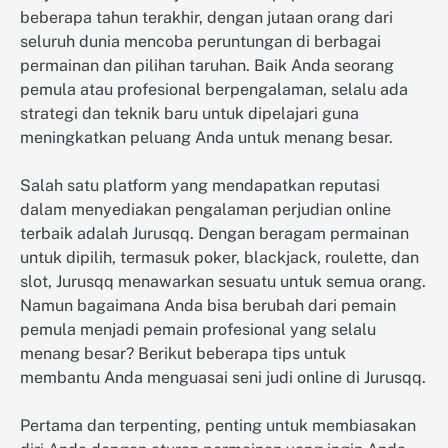
beberapa tahun terakhir, dengan jutaan orang dari
seluruh dunia mencoba peruntungan di berbagai
permainan dan pilihan taruhan. Baik Anda seorang
pemula atau profesional berpengalaman, selalu ada
strategi dan teknik baru untuk dipelajari guna
meningkatkan peluang Anda untuk menang besar.
Salah satu platform yang mendapatkan reputasi
dalam menyediakan pengalaman perjudian online
terbaik adalah Jurusqq. Dengan beragam permainan
untuk dipilih, termasuk poker, blackjack, roulette, dan
slot, Jurusqq menawarkan sesuatu untuk semua orang.
Namun bagaimana Anda bisa berubah dari pemain
pemula menjadi pemain profesional yang selalu
menang besar? Berikut beberapa tips untuk
membantu Anda menguasai seni judi online di Jurusqq.
Pertama dan terpenting, penting untuk membiasakan