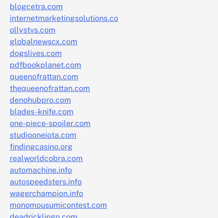
blogcetra.com
internetmarketingsolutions.co
ollystvs.com
globalnewscx.com
dogslives.com
pdfbookplanet.com
queenofrattan.com
thequeenofrattan.com
denohubpro.com
blades-knife.com
one-piece-spoiler.com
studiooneiota.com
findingcasino.org
realworldcobra.com
automachine.info
autospeedsters.info
wagerchampion.info
monomousumicontest.com
deadricklingo.com