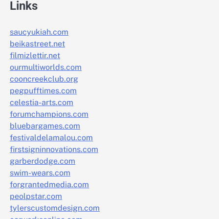
Links
saucyukiah.com
beikastreet.net
filmizlettir.net
ourmultiworlds.com
cooncreekclub.org
pegpufftimes.com
celestia-arts.com
forumchampions.com
bluebargames.com
festivaldelamalou.com
firstsigninnovations.com
garberdodge.com
swim-wears.com
forgrantedmedia.com
peolpstar.com
tylerscustomdesign.com