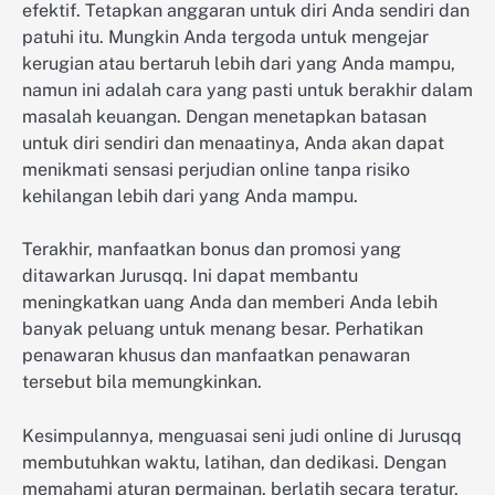
efektif. Tetapkan anggaran untuk diri Anda sendiri dan
patuhi itu. Mungkin Anda tergoda untuk mengejar
kerugian atau bertaruh lebih dari yang Anda mampu,
namun ini adalah cara yang pasti untuk berakhir dalam
masalah keuangan. Dengan menetapkan batasan
untuk diri sendiri dan menaatinya, Anda akan dapat
menikmati sensasi perjudian online tanpa risiko
kehilangan lebih dari yang Anda mampu.
Terakhir, manfaatkan bonus dan promosi yang
ditawarkan Jurusqq. Ini dapat membantu
meningkatkan uang Anda dan memberi Anda lebih
banyak peluang untuk menang besar. Perhatikan
penawaran khusus dan manfaatkan penawaran
tersebut bila memungkinkan.
Kesimpulannya, menguasai seni judi online di Jurusqq
membutuhkan waktu, latihan, dan dedikasi. Dengan
memahami aturan permainan, berlatih secara teratur,