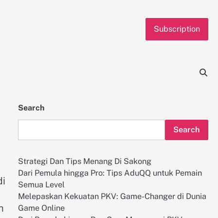
Subscription
Search
Search
Strategi Dan Tips Menang Di Sakong
Dari Pemula hingga Pro: Tips AduQQ untuk Pemain
di
Semua Level
Melepaskan Kekuatan PKV: Game-Changer di Dunia
n
Game Online