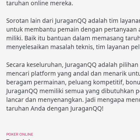
taruhan online mereka.
Sorotan lain dari JuraganQQ adalah tim layana
untuk membantu pemain dengan pertanyaan a
miliki. Baik itu bantuan dalam memasang tar
menyelesaikan masalah teknis, tim layanan pe
Secara keseluruhan, JuraganQQ adalah piliha
mencari platform yang andal dan menarik unt
beragam permainan, peluang kompetitif, bonus
JuraganQQ memiliki semua yang dibutuhkan 
lancar dan menyenangkan. Jadi mengapa menu
taruhan Anda dengan JuraganQQ!
POKER ONLINE