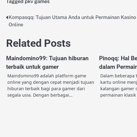
Tagged
pkv games
Kompasqq: Tujuan Utama Anda untuk Permainan Kasino
Post
Online
navigation
Related Posts
Maindomino99: Tujuan hiburan
Pinoqq: Hal B
terbaik untuk gamer
dalam Permain
Maindomino99 adalah platform game
Dalam beberapa t
online yang dengan cepat menjadi tujuan
kartu online men
hiburan terbaik bagi para gamer dari
kalangan gamer da
segala usia. Dengan berbagai…
permainan klasik