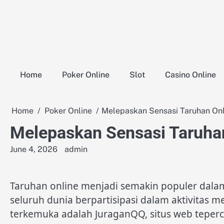
Skip
to
content
Home
Poker Online
Slot
Casino Online
Home
Poker Online
Melepaskan Sensasi Taruhan On
Melepaskan Sensasi Taruha
June 4, 2026
admin
Taruhan online menjadi semakin populer dalam
seluruh dunia berpartisipasi dalam aktivitas me
terkemuka adalah JuraganQQ, situs web teper