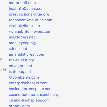
motorstell.com
health150years.com
prescriptions-drug.org
technocrewsolution.com
viraltokvibes.com
vivianebritoimoveis.com
magforbes.net
monkeycap.org
sdenix.net
amarinhillcrest.com
er
the-tourist.org
advogato.net
unia.
isafebag.net
bloombergz.com
enterpriseboosts.com
casino-kartenspiele.com
casino-automatenspiele.org
casino-tischspiele.com
otbody.com