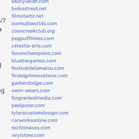
saucyukiah.com
beikastreet.net
filmizlettir.net
4/7
ourmultiworlds.com
a
cooncreekclub.org
pegpufftimes.com
celestia-arts.com
forumchampions.com
bluebargames.com
g
festivaldelamalou.com
firstsigninnovations.com
garberdodge.com
ng
swim-wears.com
forgrantedmedia.com
peolpstar.com
tylerscustomdesign.com
carworksonline.com
techtimesss.com
virylstore.com