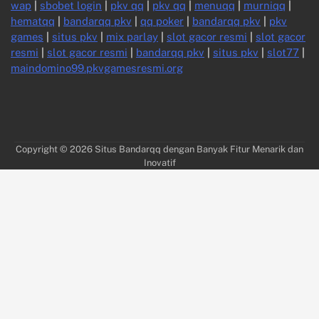
wap
|
sbobet login
|
pkv qq
|
pkv qq
|
menuqq
|
murniqq
|
hematqq
|
bandarqq pkv
|
qq poker
|
bandarqq pkv
|
pkv
games
|
situs pkv
|
mix parlay
|
slot gacor resmi
|
slot gacor
resmi
|
slot gacor resmi
|
bandarqq pkv
|
situs pkv
|
slot77
|
maindomino99.pkvgamesresmi.org
Copyright © 2026
Situs Bandarqq dengan Banyak Fitur Menarik dan
Inovatif