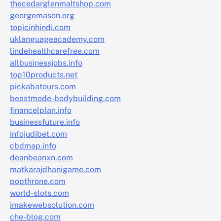
thecedarglenmaltshop.com
georgemason.org
topicinhindi.com
uklanguageacademy.com
lindehealthcarefree.com
allbusinessjobs.info
top10products.net
pickabatours.com
beastmode-bodybuilding.com
financelplan.info
businessfuture.info
infojudibet.com
cbdmap.info
deanbeanxn.com
matkarajdhanigame.com
popthrone.com
world-slots.com
imakewebsolution.com
che-blog.com