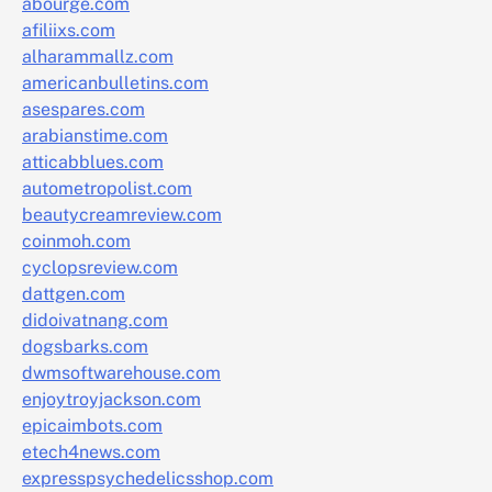
abourge.com
afiliixs.com
alharammallz.com
americanbulletins.com
asespares.com
arabianstime.com
atticabblues.com
autometropolist.com
beautycreamreview.com
coinmoh.com
cyclopsreview.com
dattgen.com
didoivatnang.com
dogsbarks.com
dwmsoftwarehouse.com
enjoytroyjackson.com
epicaimbots.com
etech4news.com
expresspsychedelicsshop.com