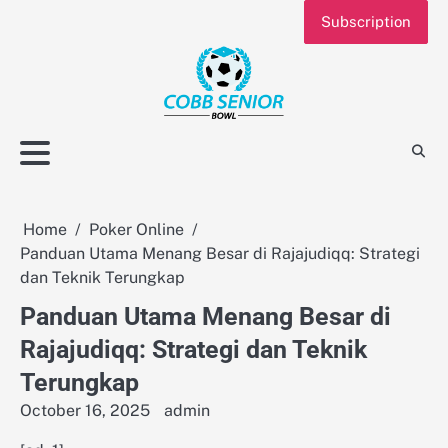
Skip
Subscription
to
content
Home
Poker Online
Panduan Utama Menang Besar di Rajajudiqq: Strategi
dan Teknik Terungkap
Panduan Utama Menang Besar di
Rajajudiqq: Strategi dan Teknik
Terungkap
October 16, 2025
admin