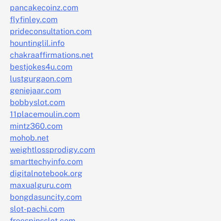
pancakecoinz.com
flyfinley.com
prideconsultation.com
hountinglil.info
chakraaffirmations.net
bestjokes4u.com
lustgurgaon.com
geniejaar.com
bobbyslot.com
11placemoulin.com
mintz360.com
mohob.net
weightlossprodigy.com
smarttechyinfo.com
digitalnotebook.org
maxualguru.com
bongdasuncity.com
slot-pachi.com
freespinsslot.com