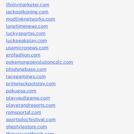
ifinitymarketer.com
jackpotkoning.com
modlinknetworks.com
longtimenewz.com
luckysportss.com
luckpeakplay.com
usamicronews.com
grofashion.com
pokemongoevolutioncalc.com
phishingbase.com
racegamings.com
primejackpotstay.com
pokugaa.com
playvaultgame.com
playgrandresorts.com
romsportal.com
sportsdocfestival.com
shestylestore.com
thingsiwontfinish.com