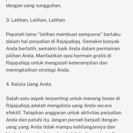
dengan uang sungguhan.
3. Latihan, Latihan, Latihan
Pepatah lama “latihan membuat sempurna” berlaku
dalam hal perjudian di Rajajudiqq. Semakin banyak
Anda berlatih, semakin baik Anda dalam permainan
pilihan Anda. Manfaatkan opsi bermain gratis di
Rajajudiqq untuk mengasah keterampilan dan
meningkatkan strategi Anda.
4. Kelola Uang Anda
Salah satu aspek terpenting untuk menang besar di
Rajajudiqq adalah mengelola uang Anda secara
efektif. Tetapkan anggaran untuk aktivitas perjudian
Anda dan patuhi itu. Jangan pernah berjudi dengan
uang yang Anda tidak mampu kehilangannya dan