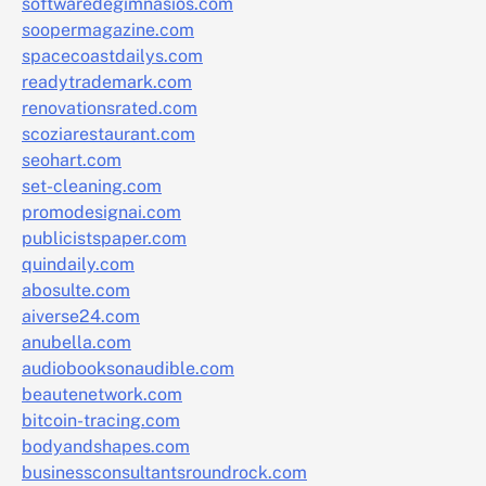
softwaredegimnasios.com
soopermagazine.com
spacecoastdailys.com
readytrademark.com
renovationsrated.com
scoziarestaurant.com
seohart.com
set-cleaning.com
promodesignai.com
publicistspaper.com
quindaily.com
abosulte.com
aiverse24.com
anubella.com
audiobooksonaudible.com
beautenetwork.com
bitcoin-tracing.com
bodyandshapes.com
businessconsultantsroundrock.com