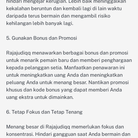
hindari mengejar kerugian. Lebih baik meninggalkan
kekalahan beruntun dan kembali lagi di lain waktu
daripada terus bermain dan mengambil risiko
kehilangan lebih banyak lagi.
5. Gunakan Bonus dan Promosi
Rajajudiqq menawarkan berbagai bonus dan promosi
untuk menarik pemain baru dan memberi penghargaan
kepada pelanggan setia. Manfaatkan penawaran ini
untuk meningkatkan uang Anda dan meningkatkan
peluang Anda untuk menang besar. Nantikan promosi
khusus dan kode bonus yang dapat memberi Anda
uang ekstra untuk dimainkan.
6. Tetap Fokus dan Tetap Tenang
Menang besar di Rajajudiqq memerlukan fokus dan
konsentrasi. Hindari gangguan saat Anda bermain dan