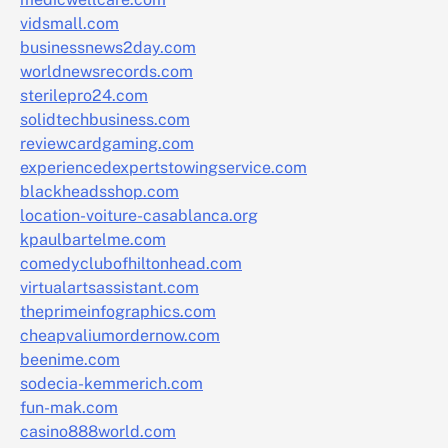
vidsmall.com
businessnews2day.com
worldnewsrecords.com
sterilepro24.com
solidtechbusiness.com
reviewcardgaming.com
experiencedexpertstowingservice.com
blackheadsshop.com
location-voiture-casablanca.org
kpaulbartelme.com
comedyclubofhiltonhead.com
virtualartsassistant.com
theprimeinfographics.com
cheapvaliumordernow.com
beenime.com
sodecia-kemmerich.com
fun-mak.com
casino888world.com