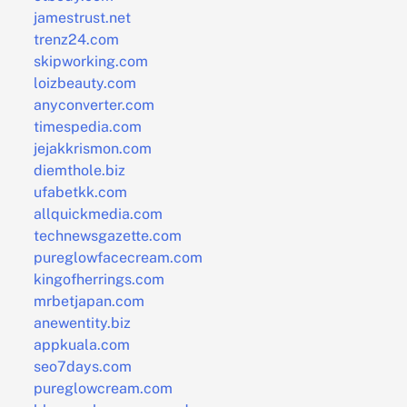
jamestrust.net
trenz24.com
skipworking.com
loizbeauty.com
anyconverter.com
timespedia.com
jejakkrismon.com
diemthole.biz
ufabetkk.com
allquickmedia.com
technewsgazette.com
pureglowfacecream.com
kingofherrings.com
mrbetjapan.com
anewentity.biz
appkuala.com
seo7days.com
pureglowcream.com