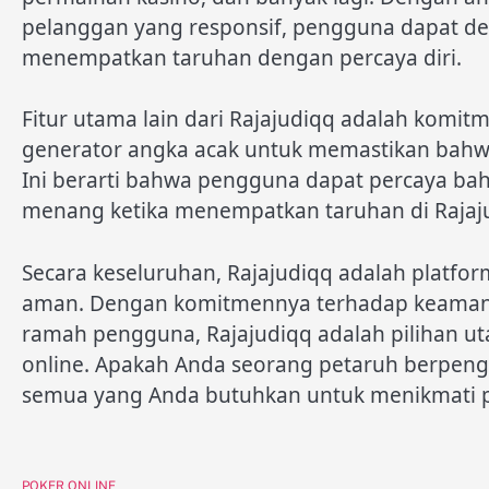
pelanggan yang responsif, pengguna dapat d
menempatkan taruhan dengan percaya diri.
Fitur utama lain dari Rajajudiqq adalah komi
generator angka acak untuk memastikan bahwa
Ini berarti bahwa pengguna dapat percaya b
menang ketika menempatkan taruhan di Rajaj
Secara keseluruhan, Rajajudiqq adalah platfo
aman. Dengan komitmennya terhadap keamana
ramah pengguna, Rajajudiqq adalah pilihan 
online. Apakah Anda seorang petaruh berpeng
semua yang Anda butuhkan untuk menikmati 
POKER ONLINE