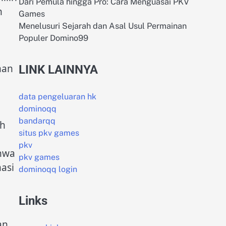
Dari Pemula hingga Pro: Cara Menguasai PKV
n
Games
Menelusuri Sejarah dan Asal Usul Permainan
Populer Domino99
man
LINK LAINNYA
data pengeluaran hk
dominoqq
bandarqq
ah
situs pkv games
pkv
ahwa
pkv games
asi
dominoqq login
Links
an