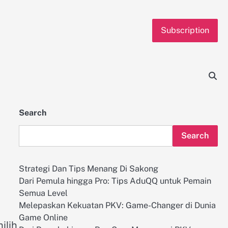
Subscription
Search
Search
Strategi Dan Tips Menang Di Sakong
Dari Pemula hingga Pro: Tips AduQQ untuk Pemain
Semua Level
Melepaskan Kekuatan PKV: Game-Changer di Dunia
Game Online
ilih