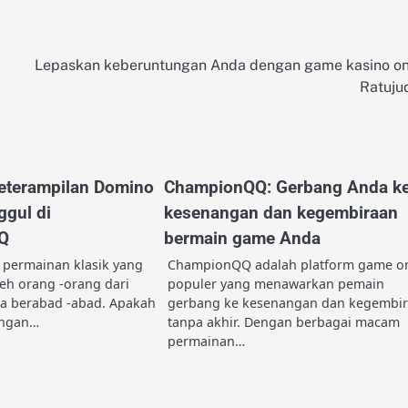
Lepaskan keberuntungan Anda dengan game kasino on
Ratuju
eterampilan Domino
ChampionQQ: Gerbang Anda k
ggul di
kesenangan dan kegembiraan
Q
bermain game Anda
 permainan klasik yang
ChampionQQ adalah platform game on
leh orang -orang dari
populer yang menawarkan pemain
ma berabad -abad. Apakah
gerbang ke kesenangan dan kegembi
engan…
tanpa akhir. Dengan berbagai macam
permainan…