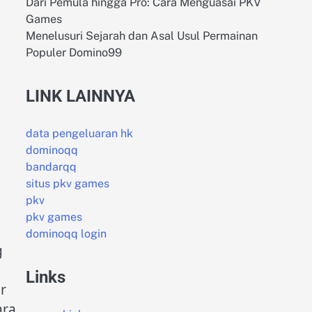
Dari Pemula hingga Pro: Cara Menguasai PKV
Games
Menelusuri Sejarah dan Asal Usul Permainan
Populer Domino99
LINK LAINNYA
data pengeluaran hk
dominoqq
bandarqq
situs pkv games
pkv
pkv games
dominoqq login
g
Links
r
ara