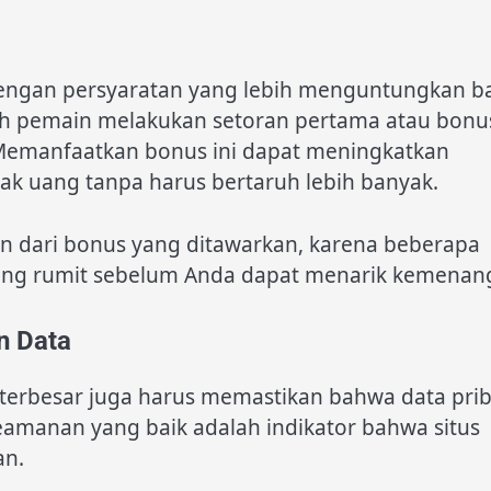
dengan persyaratan yang lebih menguntungkan b
lah pemain melakukan setoran pertama atau bonu
. Memanfaatkan bonus ini dapat meningkatkan
k uang tanpa harus bertaruh lebih banyak.
an dari bonus yang ditawarkan, karena beberapa
yang rumit sebelum Anda dapat menarik kemenan
n Data
terbesar juga harus memastikan bahwa data prib
Keamanan yang baik adalah indikator bahwa situs
an.