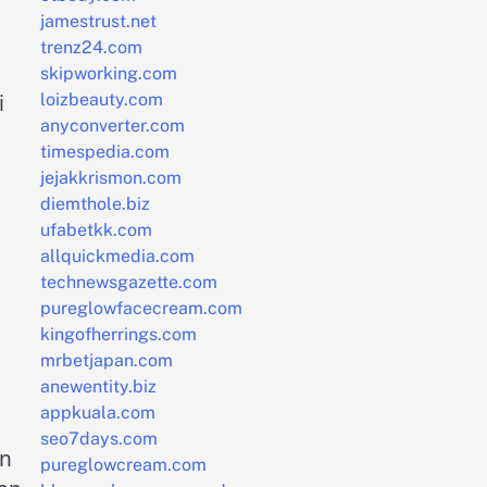
jamestrust.net
trenz24.com
skipworking.com
loizbeauty.com
i
anyconverter.com
timespedia.com
jejakkrismon.com
diemthole.biz
ufabetkk.com
allquickmedia.com
technewsgazette.com
pureglowfacecream.com
kingofherrings.com
mrbetjapan.com
anewentity.biz
appkuala.com
seo7days.com
an
pureglowcream.com