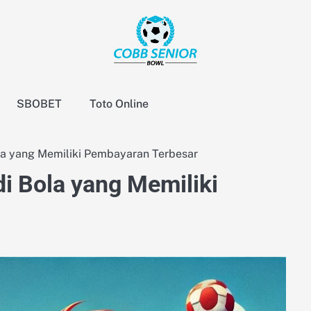
SBOBET
Toto Online
la yang Memiliki Pembayaran Terbesar
i Bola yang Memiliki