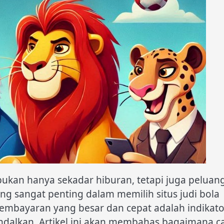
bukan hanya sekadar hiburan, tetapi juga peluan
ng sangat penting dalam memilih situs judi bola
embayaran yang besar dan cepat adalah indikato
andalkan. Artikel ini akan membahas bagaimana c