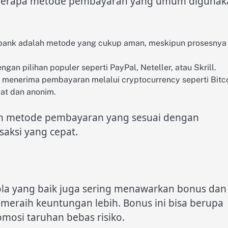
eberapa metode pembayaran yang umum digunak
 bank adalah metode yang cukup aman, meskipun prosesnya 
ngan pilihan populer seperti PayPal, Neteller, atau Skrill.
ini menerima pembayaran melalui cryptocurrency seperti Bitco
at dan anonim.
an metode pembayaran yang sesuai dengan
saksi yang cepat.
bola yang baik juga sering menawarkan bonus dan
eraih keuntungan lebih. Bonus ini bisa berupa
mosi taruhan bebas risiko.