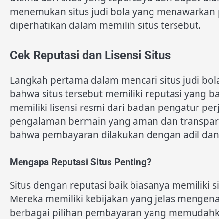
menemukan situs judi bola yang menawarkan p
diperhatikan dalam memilih situs tersebut.
Cek Reputasi dan Lisensi Situs
Langkah pertama dalam mencari situs judi bo
bahwa situs tersebut memiliki reputasi yang bai
memiliki lisensi resmi dari badan pengatur p
pengalaman bermain yang aman dan transparan
bahwa pembayaran dilakukan dengan adil dan 
Mengapa Reputasi Situs Penting?
Situs dengan reputasi baik biasanya memiliki
Mereka memiliki kebijakan yang jelas mengen
berbagai pilihan pembayaran yang memudahkan