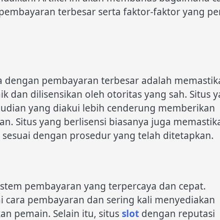
embayaran terbesar serta faktor-faktor yang pe
la dengan pembayaran terbesar adalah memastik
k dan dilisensikan oleh otoritas yang sah. Situs 
erjudian yang diakui lebih cenderung memberikan
. Situs yang berlisensi biasanya juga memastik
sesuai dengan prosedur yang telah ditetapkan.
 sistem pembayaran yang terpercaya dan cepat.
ai cara pembayaran dan sering kali menyediakan
 pemain. Selain itu, situs
slot
dengan reputasi