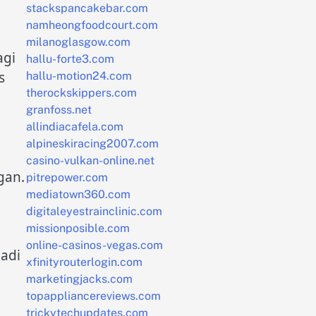
stackspancakebar.com
namheongfoodcourt.com
milanoglasgow.com
agi
hallu-forte3.com
s
hallu-motion24.com
therockskippers.com
granfoss.net
allindiacafela.com
alpineskiracing2007.com
casino-vulkan-online.net
gan.
pitrepower.com
mediatown360.com
digitaleyestrainclinic.com
missionposible.com
online-casinos-vegas.com
adi
xfinityrouterlogin.com
marketingjacks.com
topappliancereviews.com
trickytechupdates.com