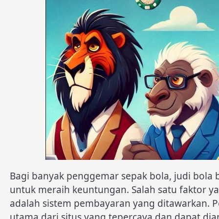
Bagi banyak penggemar sepak bola, judi bola 
untuk meraih keuntungan. Salah satu faktor ya
adalah sistem pembayaran yang ditawarkan. P
utama dari situs yang tepercaya dan dapat di