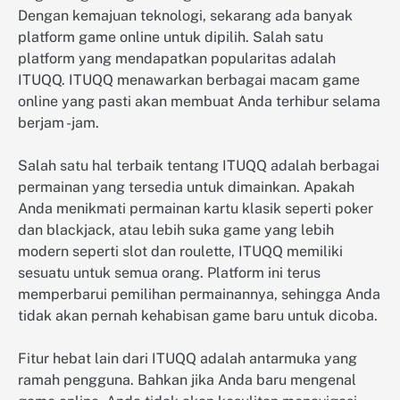
Dengan kemajuan teknologi, sekarang ada banyak
platform game online untuk dipilih. Salah satu
platform yang mendapatkan popularitas adalah
ITUQQ. ITUQQ menawarkan berbagai macam game
online yang pasti akan membuat Anda terhibur selama
berjam -jam.
Salah satu hal terbaik tentang ITUQQ adalah berbagai
permainan yang tersedia untuk dimainkan. Apakah
Anda menikmati permainan kartu klasik seperti poker
dan blackjack, atau lebih suka game yang lebih
modern seperti slot dan roulette, ITUQQ memiliki
sesuatu untuk semua orang. Platform ini terus
memperbarui pemilihan permainannya, sehingga Anda
tidak akan pernah kehabisan game baru untuk dicoba.
Fitur hebat lain dari ITUQQ adalah antarmuka yang
ramah pengguna. Bahkan jika Anda baru mengenal