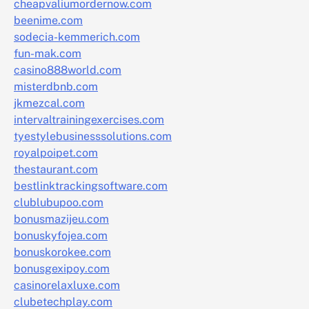
cheapvaliumordernow.com
beenime.com
sodecia-kemmerich.com
fun-mak.com
casino888world.com
misterdbnb.com
jkmezcal.com
intervaltrainingexercises.com
tyestylebusinesssolutions.com
royalpoipet.com
thestaurant.com
bestlinktrackingsoftware.com
clublubupoo.com
bonusmazijeu.com
bonuskyfojea.com
bonuskorokee.com
bonusgexipoy.com
casinorelaxluxe.com
clubetechplay.com