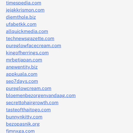
timespedia.com
jejakkrismon.com
diemthole.biz
ufabetkk.com
allquickmedia.com
technewsgazette.com
pureglowfacecream.com
kingofherrings.com
mrbetjapan.com
anewentity.biz
appkuala.com
seo7days.com
pureglowcream.com
bloemenbezorgenvandaag.com
secrettohairgrowth.com
tasteofthaitogo.com
bunnynkitty.com
bezopasnik.org
fjmnxga.com