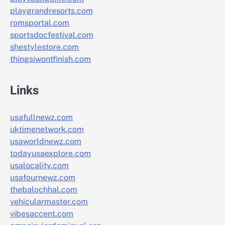
playgrandresorts.com
romsportal.com
sportsdocfestival.com
shestylestore.com
thingsiwontfinish.com
Links
usafullnewz.com
uktimenetwork.com
usaworldnewz.com
todayusaexplore.com
usalocality.com
usafournewz.com
thebalochhal.com
vehicularmaster.com
vibesaccent.com