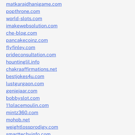
matkarajdhanigame.com
popthrone.com
world-slots.com
imakewebsolution.com
che-blog.com
pancakecoinz.com
flyfinley.com
prideconsultation.com
hountinglil.info
chakraaffirmations.net
bestjokes4u.com
lustgurgaon.com
geniejaar.com
bobbyslot.com
11placemoulin.com
mintz360.com
mohob.net
weightlossprodigy.com
smarttechyinfo.com