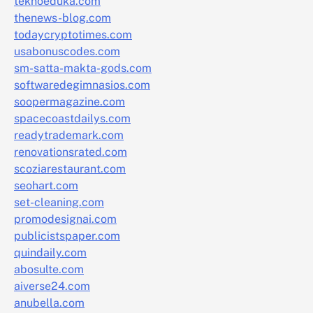
teknoeduka.com
thenews-blog.com
todaycryptotimes.com
usabonuscodes.com
sm-satta-makta-gods.com
softwaredegimnasios.com
soopermagazine.com
spacecoastdailys.com
readytrademark.com
renovationsrated.com
scoziarestaurant.com
seohart.com
set-cleaning.com
promodesignai.com
publicistspaper.com
quindaily.com
abosulte.com
aiverse24.com
anubella.com