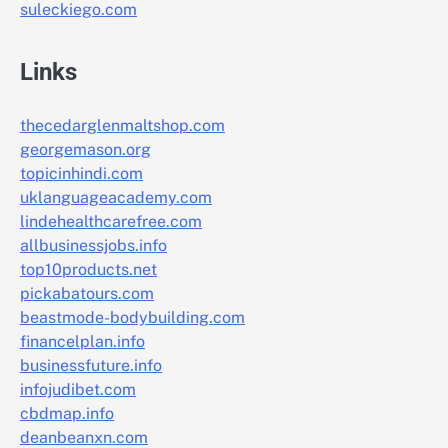
suleckiego.com
Links
thecedarglenmaltshop.com
georgemason.org
topicinhindi.com
uklanguageacademy.com
lindehealthcarefree.com
allbusinessjobs.info
top10products.net
pickabatours.com
beastmode-bodybuilding.com
financelplan.info
businessfuture.info
infojudibet.com
cbdmap.info
deanbeanxn.com