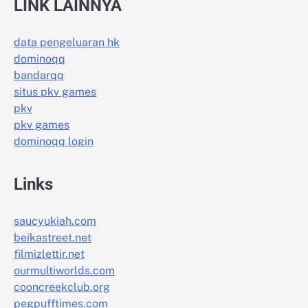
LINK LAINNYA
data pengeluaran hk
dominoqq
bandarqq
situs pkv games
pkv
pkv games
dominoqq login
Links
saucyukiah.com
beikastreet.net
filmizlettir.net
ourmultiworlds.com
cooncreekclub.org
pegpufftimes.com