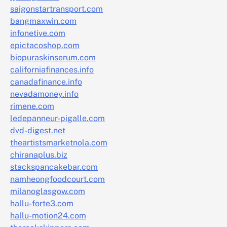
saigonstartransport.com
bangmaxwin.com
infonetive.com
epictacoshop.com
biopuraskinserum.com
californiafinances.info
canadafinance.info
nevadamoney.info
rimene.com
ledepanneur-pigalle.com
dvd-digest.net
theartistsmarketnola.com
chiranaplus.biz
stackspancakebar.com
namheongfoodcourt.com
milanoglasgow.com
hallu-forte3.com
hallu-motion24.com