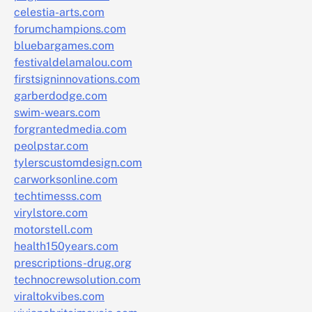
celestia-arts.com
forumchampions.com
bluebargames.com
festivaldelamalou.com
firstsigninnovations.com
garberdodge.com
swim-wears.com
forgrantedmedia.com
peolpstar.com
tylerscustomdesign.com
carworksonline.com
techtimesss.com
virylstore.com
motorstell.com
health150years.com
prescriptions-drug.org
technocrewsolution.com
viraltokvibes.com