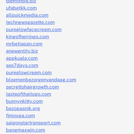
diemthole.biz
ufabetkk.com
allquickmedia.com
technewsgazette.com
pureglowfacecream.com
kingofherrings.com
mrbetjapan.com
anewentity.biz
appkuala.com
seo7days.com
pureglowcream.com
bloemenbezorgenvandaag.com
secrettohairgrowth.com
tasteofthaitogo.com
bunnynkitty.com
bezopasnik.org
fjmnxga.com
saigonstartransport.com
bangmaxwin.com