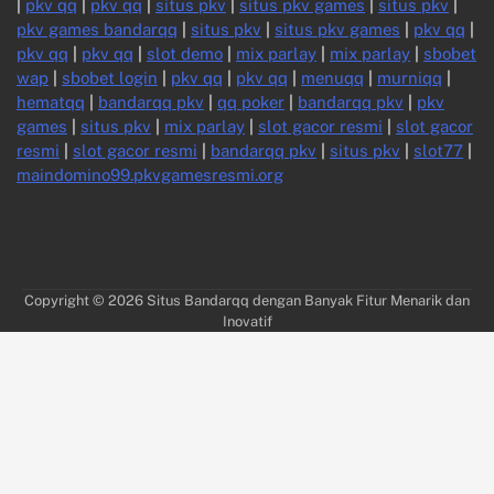
|
pkv qq
|
pkv qq
|
situs pkv
|
situs pkv games
|
situs pkv
|
pkv games bandarqq
|
situs pkv
|
situs pkv games
|
pkv qq
|
pkv qq
|
pkv qq
|
slot demo
|
mix parlay
|
mix parlay
|
sbobet
wap
|
sbobet login
|
pkv qq
|
pkv qq
|
menuqq
|
murniqq
|
hematqq
|
bandarqq pkv
|
qq poker
|
bandarqq pkv
|
pkv
games
|
situs pkv
|
mix parlay
|
slot gacor resmi
|
slot gacor
resmi
|
slot gacor resmi
|
bandarqq pkv
|
situs pkv
|
slot77
|
maindomino99.pkvgamesresmi.org
Copyright © 2026
Situs Bandarqq dengan Banyak Fitur Menarik dan
Inovatif