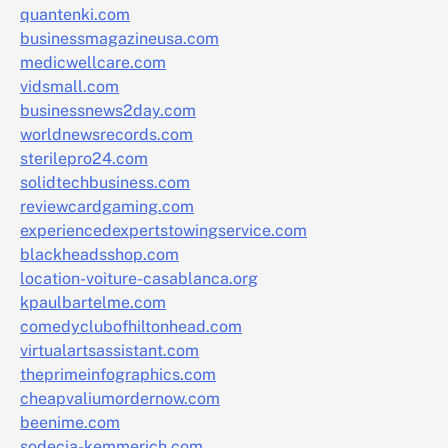
quantenki.com
businessmagazineusa.com
medicwellcare.com
vidsmall.com
businessnews2day.com
worldnewsrecords.com
sterilepro24.com
solidtechbusiness.com
reviewcardgaming.com
experiencedexpertstowingservice.com
blackheadsshop.com
location-voiture-casablanca.org
kpaulbartelme.com
comedyclubofhiltonhead.com
virtualartsassistant.com
theprimeinfographics.com
cheapvaliumordernow.com
beenime.com
sodecia-kemmerich.com