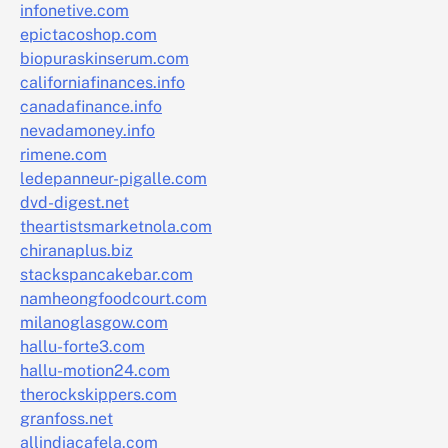
infonetive.com
epictacoshop.com
biopuraskinserum.com
californiafinances.info
canadafinance.info
nevadamoney.info
rimene.com
ledepanneur-pigalle.com
dvd-digest.net
theartistsmarketnola.com
chiranaplus.biz
stackspancakebar.com
namheongfoodcourt.com
milanoglasgow.com
hallu-forte3.com
hallu-motion24.com
therockskippers.com
granfoss.net
allindiacafela.com