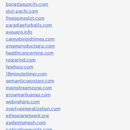
bongdasuncity.com
slot-pachi.com
freespinsslot.com
paradisefurballs.com
aveuere.info
cannabinoidtimes.com
greenproductsgui.com
healthconcerning.com
rojgarind.com
fewhour.com
18minutetimer.com
semanticseostars.com
mainstreamzone.com
growmarijuanas.com
webnshare.com
overlygeneralization.com
ethiopianetwork.org
gadgetsmesh.com
justicefornevada.com