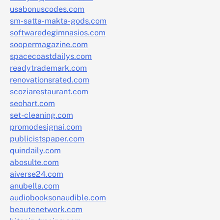
usabonuscodes.com
sm-satta-makta-gods.com
softwaredegimnasios.com
soopermagazine.com
spacecoastdailys.com
readytrademark.com
renovationsrated.com
scoziarestaurant.com
seohart.com
set-cleaning.com
promodesignai.com
publicistspaper.com
quindaily.com
abosulte.com
aiverse24.com
anubella.com
audiobooksonaudible.com
beautenetwork.com