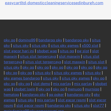
easycartltd-domesticcleaningservicesedinburgh.com
pkv qq
|
domino99
|
bandarqq pkv
|
bandarqq pkv
|
situs
pkv
|
situs pkv
|
situs pkv
|
situs pkv games
|
x500 slot
|
slot gacor hari ini
|
sbobet wap
|
situs qq
|
pg slot
|
slot
maxwin
|
situs slot terpercaya
|
slot maxwin
|
situs slot
terpercaya
|
situs slot terpercaya
|
slot maxwin
|
situs slot
|
situs pkv
|
pkv qq
|
pkv qq
|
pkv qq
|
pkv qq
|
pkv qq
|
pkv qq
|
pkv qq
|
pkv qq
|
situs pkv
|
situs pkv games
|
situs pkv
|
pkv games bandarqq
|
situs pkv
|
situs pkv games
|
pkv qq
|
pkv qq
|
pkv qq
|
slot demo
|
mix parlay
|
mix parlay
|
sbobet
wap
|
sbobet login
|
pkv qq
|
pkv qq
|
menuqq
|
murniqq
|
hematqq
|
bandarqq pkv
|
qq poker
|
bandarqq pkv
|
pkv
games
|
situs pkv
|
mix parlay
|
slot gacor resmi
|
slot gacor
resmi
|
slot gacor resmi
|
bandarqq pkv
|
situs pkv
|
slot77
|
maindomino99.pkvgamesresmi.org