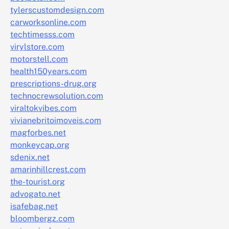
tylerscustomdesign.com
carworksonline.com
techtimesss.com
virylstore.com
motorstell.com
health150years.com
prescriptions-drug.org
technocrewsolution.com
viraltokvibes.com
vivianebritoimoveis.com
magforbes.net
monkeycap.org
sdenix.net
amarinhillcrest.com
the-tourist.org
advogato.net
isafebag.net
bloombergz.com