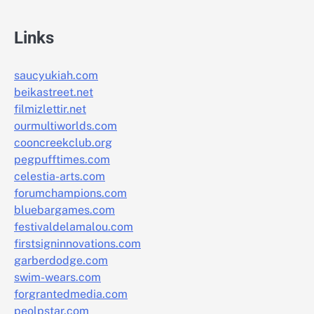
Links
saucyukiah.com
beikastreet.net
filmizlettir.net
ourmultiworlds.com
cooncreekclub.org
pegpufftimes.com
celestia-arts.com
forumchampions.com
bluebargames.com
festivaldelamalou.com
firstsigninnovations.com
garberdodge.com
swim-wears.com
forgrantedmedia.com
peolpstar.com