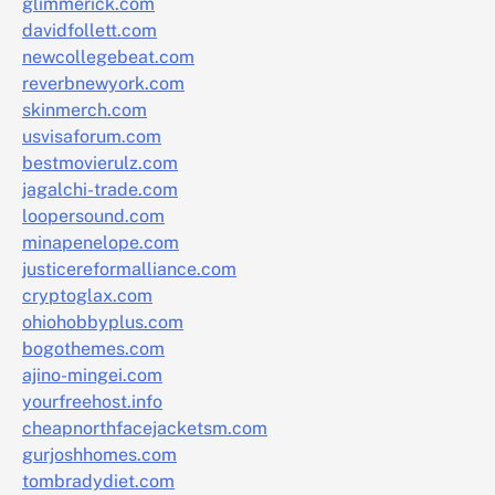
glimmerick.com
davidfollett.com
newcollegebeat.com
reverbnewyork.com
skinmerch.com
usvisaforum.com
bestmovierulz.com
jagalchi-trade.com
loopersound.com
minapenelope.com
justicereformalliance.com
cryptoglax.com
ohiohobbyplus.com
bogothemes.com
ajino-mingei.com
yourfreehost.info
cheapnorthfacejacketsm.com
gurjoshhomes.com
tombradydiet.com