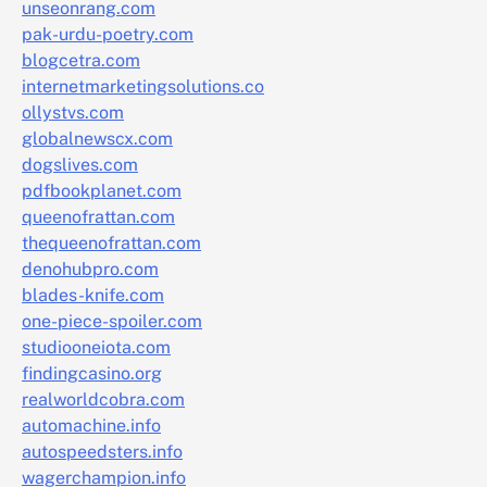
unseonrang.com
pak-urdu-poetry.com
blogcetra.com
internetmarketingsolutions.co
ollystvs.com
globalnewscx.com
dogslives.com
pdfbookplanet.com
queenofrattan.com
thequeenofrattan.com
denohubpro.com
blades-knife.com
one-piece-spoiler.com
studiooneiota.com
findingcasino.org
realworldcobra.com
automachine.info
autospeedsters.info
wagerchampion.info