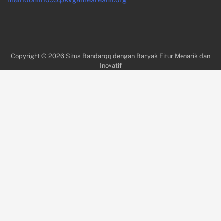
Copyright © 2026
Situs Bandarqq dengan Banyak Fitur Menarik dan
Inovatif