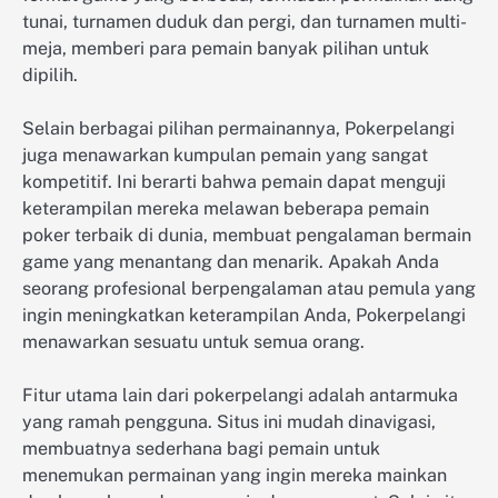
tunai, turnamen duduk dan pergi, dan turnamen multi-
meja, memberi para pemain banyak pilihan untuk
dipilih.
Selain berbagai pilihan permainannya, Pokerpelangi
juga menawarkan kumpulan pemain yang sangat
kompetitif. Ini berarti bahwa pemain dapat menguji
keterampilan mereka melawan beberapa pemain
poker terbaik di dunia, membuat pengalaman bermain
game yang menantang dan menarik. Apakah Anda
seorang profesional berpengalaman atau pemula yang
ingin meningkatkan keterampilan Anda, Pokerpelangi
menawarkan sesuatu untuk semua orang.
Fitur utama lain dari pokerpelangi adalah antarmuka
yang ramah pengguna. Situs ini mudah dinavigasi,
membuatnya sederhana bagi pemain untuk
menemukan permainan yang ingin mereka mainkan