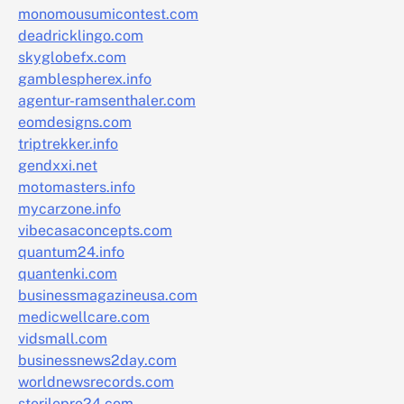
monomousumicontest.com
deadricklingo.com
skyglobefx.com
gamblespherex.info
agentur-ramsenthaler.com
eomdesigns.com
triptrekker.info
gendxxi.net
motomasters.info
mycarzone.info
vibecasaconcepts.com
quantum24.info
quantenki.com
businessmagazineusa.com
medicwellcare.com
vidsmall.com
businessnews2day.com
worldnewsrecords.com
sterilepro24.com