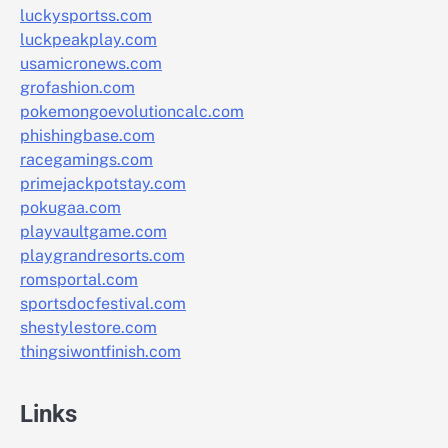
luckysportss.com
luckpeakplay.com
usamicronews.com
grofashion.com
pokemongoevolutioncalc.com
phishingbase.com
racegamings.com
primejackpotstay.com
pokugaa.com
playvaultgame.com
playgrandresorts.com
romsportal.com
sportsdocfestival.com
shestylestore.com
thingsiwontfinish.com
Links