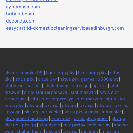
cybercusp.com
britaintt.com
deconds.com
easycartltd-domesticcleaningservicesedinburgh.com
pkv qq
|
domino99
|
bandarqq pkv
|
bandarqq pkv
|
situs
pkv
|
situs pkv
|
situs pkv
|
situs pkv games
|
x500 slot
|
slot gacor hari ini
|
sbobet wap
|
situs qq
|
pg slot
|
slot
maxwin
|
situs slot terpercaya
|
slot maxwin
|
situs slot
terpercaya
|
situs slot terpercaya
|
slot maxwin
|
situs slot
|
situs pkv
|
pkv qq
|
pkv qq
|
pkv qq
|
pkv qq
|
pkv qq
|
pkv qq
|
pkv qq
|
pkv qq
|
situs pkv
|
situs pkv games
|
situs pkv
|
pkv games bandarqq
|
situs pkv
|
situs pkv games
|
pkv qq
|
pkv qq
|
pkv qq
|
slot demo
|
mix parlay
|
mix parlay
|
sbobet
wap
|
sbobet login
|
pkv qq
|
pkv qq
|
menuqq
|
murniqq
|