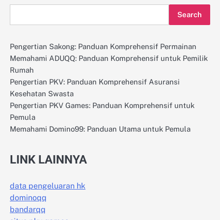
Search
Pengertian Sakong: Panduan Komprehensif Permainan
Memahami ADUQQ: Panduan Komprehensif untuk Pemilik
Rumah
Pengertian PKV: Panduan Komprehensif Asuransi
Kesehatan Swasta
Pengertian PKV Games: Panduan Komprehensif untuk
Pemula
Memahami Domino99: Panduan Utama untuk Pemula
LINK LAINNYA
data pengeluaran hk
dominoqq
bandarqq