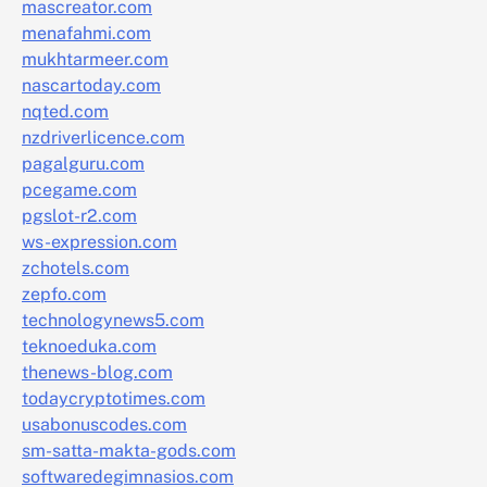
mascreator.com
menafahmi.com
mukhtarmeer.com
nascartoday.com
nqted.com
nzdriverlicence.com
pagalguru.com
pcegame.com
pgslot-r2.com
ws-expression.com
zchotels.com
zepfo.com
technologynews5.com
teknoeduka.com
thenews-blog.com
todaycryptotimes.com
usabonuscodes.com
sm-satta-makta-gods.com
softwaredegimnasios.com