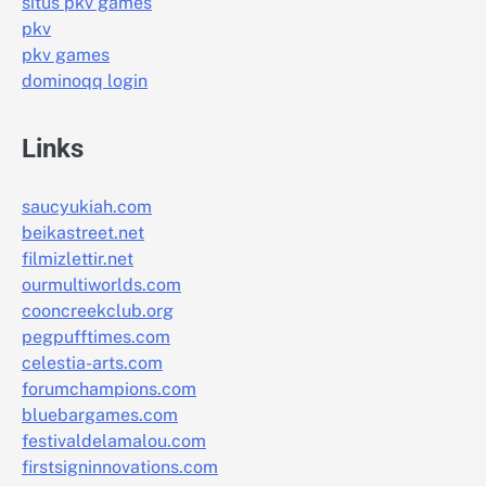
situs pkv games
pkv
pkv games
dominoqq login
Links
saucyukiah.com
beikastreet.net
filmizlettir.net
ourmultiworlds.com
cooncreekclub.org
pegpufftimes.com
celestia-arts.com
forumchampions.com
bluebargames.com
festivaldelamalou.com
firstsigninnovations.com