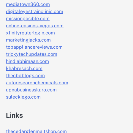
mediatown360.com
digitaleyestrainclinic.com
missionposible.com
online-casinos-vegas.com
xfinityrouterlogin.com
marketingjacks.com
topappliancereviews.com
trickytechupdates.com
hindiabhimaan.com
khabresach.com
thecbdblogs.com
autoresearchchemicals.com
apnabusinesskaro.com
suleckiego.com
Links
thecedarglenmaltshop.com