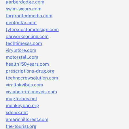
garberdodge.com
swim-wears.com
forgrantedmedia.com
peolpstar.com
tylerscustomdesign.com
carworksonline.com
techtimesss.com
virylstore.com
motorstell.com
health150years.com
prescriptions-drug.org
technocrewsolution.com
viraltokvibes.com
vivianebritoimoveis.com
magforbes.net
monkeycap.org
sdenix.net
amarinhillcrest.com
the-tourist.org