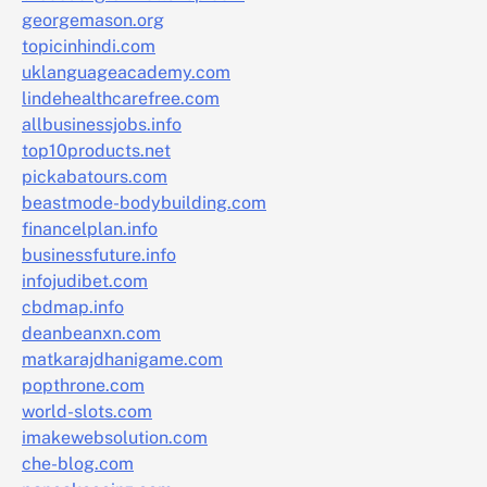
georgemason.org
topicinhindi.com
uklanguageacademy.com
lindehealthcarefree.com
allbusinessjobs.info
top10products.net
pickabatours.com
beastmode-bodybuilding.com
financelplan.info
businessfuture.info
infojudibet.com
cbdmap.info
deanbeanxn.com
matkarajdhanigame.com
popthrone.com
world-slots.com
imakewebsolution.com
che-blog.com