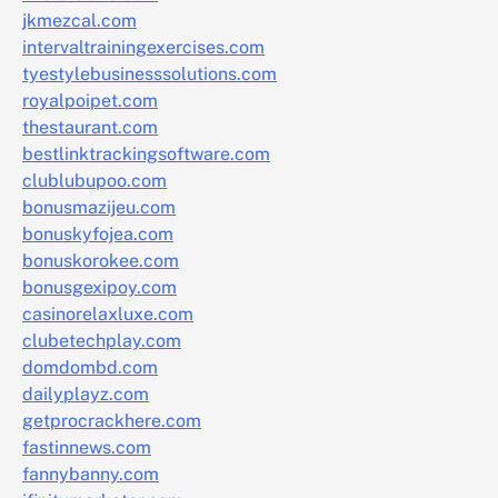
jkmezcal.com
intervaltrainingexercises.com
tyestylebusinesssolutions.com
royalpoipet.com
thestaurant.com
bestlinktrackingsoftware.com
clublubupoo.com
bonusmazijeu.com
bonuskyfojea.com
bonuskorokee.com
bonusgexipoy.com
casinorelaxluxe.com
clubetechplay.com
domdombd.com
dailyplayz.com
getprocrackhere.com
fastinnews.com
fannybanny.com