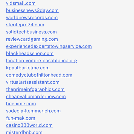
vidsmall.com
businessnews2day.com
worldnewsrecords.com
sterilepro24.com
solidtechbusiness.com
reviewcardgaming.com
experiencedexpertstowingservice.com
blackheadsshop.com
location-voiture-casablanca.org
kpaulbartelme.com
comedyclubofhiltonhead.com
virtualartsassistant.com
theprimeinfographics.com
cheapvaliumordernow.com
beenime.com
sodecia-kemmerich.com
fun-mak.com
casino888world.com
misterdbnb.com