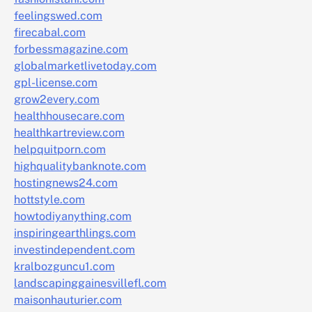
feelingswed.com
firecabal.com
forbessmagazine.com
globalmarketlivetoday.com
gpl-license.com
grow2every.com
healthhousecare.com
healthkartreview.com
helpquitporn.com
highqualitybanknote.com
hostingnews24.com
hottstyle.com
howtodiyanything.com
inspiringearthlings.com
investindependent.com
kralbozguncu1.com
landscapinggainesvillefl.com
maisonhauturier.com