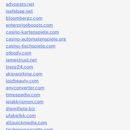
advogato.net
isafebag.net
bloombergz.com
enterpriseboosts.com
casino-kartenspiele.com
casino-automatenspiele.org
casino-tischspiele.com
otbody.com
jamestrust.net
trenz24.com
skipworking.com
loizbeauty.com
anyconverter.com
timespedia.com
jejakkrismon.com
diemthole.biz
ufabetkk.com
allquickmedia.com
technewsgazette.com