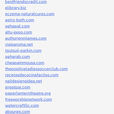
bestfriendscredit.com
elibrary.biz
eczema-naturalcures.com
astro-bath.com
aghapal.com
altu-expo.com
authorjennijames.com
viajearoma.net
tsutsuji-parkin.com
agharab.com
cheapammousa.com
thepositiveladiessoccerclub.com
recetasdecocinafaciles.com
naildesignsidea.net
greatpai.com
paperlanterntheatre.org
freeworshipnetwork.com
watercraftllc.com
abourge.com