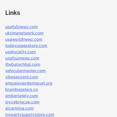
Links
usafullnewz.com
uktimenetwork.com
usaworldnewz.com
todayusaexplore.com
usalocality.com
usafournewz.com
thebalochhal.com
vehicularmaster.com
vibesaccent.com
ampajavierdemiguel.org
brainboosters.co
amberlately.com
joycebriscoe.com
aicarmina.com
mypartysupplystore.com