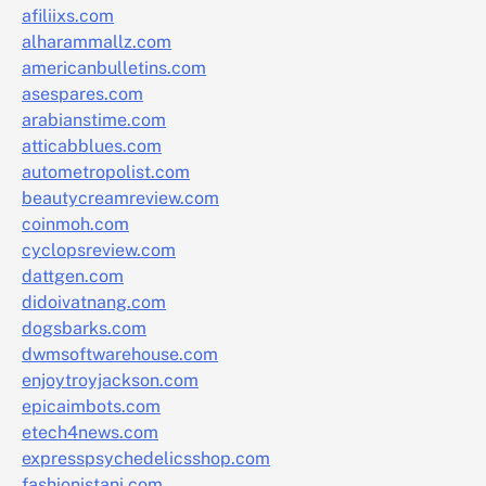
afiliixs.com
alharammallz.com
americanbulletins.com
asespares.com
arabianstime.com
atticabblues.com
autometropolist.com
beautycreamreview.com
coinmoh.com
cyclopsreview.com
dattgen.com
didoivatnang.com
dogsbarks.com
dwmsoftwarehouse.com
enjoytroyjackson.com
epicaimbots.com
etech4news.com
expresspsychedelicsshop.com
fashionistani.com