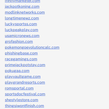
ifinitymarketer.com
jackpotkoning.com
modlinknetworks.com
longtimenewz.com
luckysportss.com
luckpeakplay.com
usamicronews.com
grofashion.com
pokemongoevolutioncalc.com
phishingbase.com
racegamings.com
primejackpotstay.com
pokugaa.com
playvaultgame.com
playgrandresorts.com
romsportal.com
sportsdocfestival.com
shestylestore.com
thingsiwontfinish.com