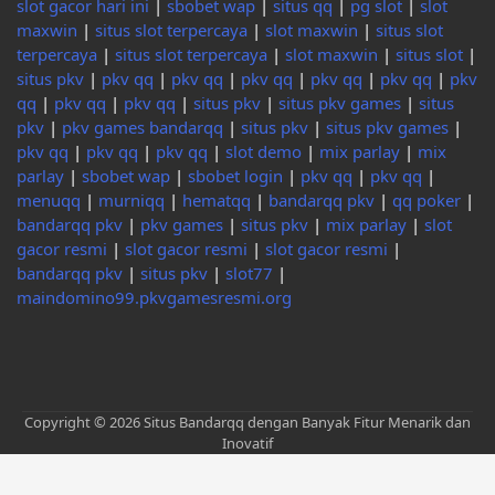
slot gacor hari ini
|
sbobet wap
|
situs qq
|
pg slot
|
slot
maxwin
|
situs slot terpercaya
|
slot maxwin
|
situs slot
terpercaya
|
situs slot terpercaya
|
slot maxwin
|
situs slot
|
situs pkv
|
pkv qq
|
pkv qq
|
pkv qq
|
pkv qq
|
pkv qq
|
pkv
qq
|
pkv qq
|
pkv qq
|
situs pkv
|
situs pkv games
|
situs
pkv
|
pkv games bandarqq
|
situs pkv
|
situs pkv games
|
pkv qq
|
pkv qq
|
pkv qq
|
slot demo
|
mix parlay
|
mix
parlay
|
sbobet wap
|
sbobet login
|
pkv qq
|
pkv qq
|
menuqq
|
murniqq
|
hematqq
|
bandarqq pkv
|
qq poker
|
bandarqq pkv
|
pkv games
|
situs pkv
|
mix parlay
|
slot
gacor resmi
|
slot gacor resmi
|
slot gacor resmi
|
bandarqq pkv
|
situs pkv
|
slot77
|
maindomino99.pkvgamesresmi.org
Copyright © 2026
Situs Bandarqq dengan Banyak Fitur Menarik dan
Inovatif