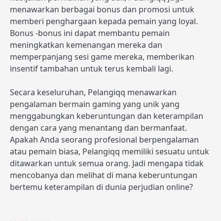
menawarkan berbagai bonus dan promosi untuk
memberi penghargaan kepada pemain yang loyal.
Bonus -bonus ini dapat membantu pemain
meningkatkan kemenangan mereka dan
memperpanjang sesi game mereka, memberikan
insentif tambahan untuk terus kembali lagi.
Secara keseluruhan, Pelangiqq menawarkan
pengalaman bermain gaming yang unik yang
menggabungkan keberuntungan dan keterampilan
dengan cara yang menantang dan bermanfaat.
Apakah Anda seorang profesional berpengalaman
atau pemain biasa, Pelangiqq memiliki sesuatu untuk
ditawarkan untuk semua orang. Jadi mengapa tidak
mencobanya dan melihat di mana keberuntungan
bertemu keterampilan di dunia perjudian online?