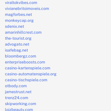
viraltokvibes.com
vivianebritoimoveis.com
magforbes.net
monkeycap.org
sdenix.net
amarinhillcrest.com
the-tourist.org
advogato.net
isafebag.net
bloombergz.com
enterpriseboosts.com
casino-kartenspiele.com
casino-automatenspiele.org
casino-tischspiele.com
otbody.com
jamestrust.net
trenz24.com
skipworking.com
loizbeauty.com