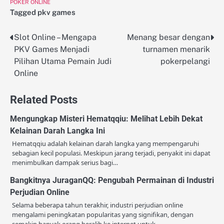
POKER ONLINE
Tagged
pkv games
Slot Online – Mengapa
Menang besar dengan
Post
PKV Games Menjadi
turnamen menarik
navigation
Pilihan Utama Pemain Judi
pokerpelangi
Online
Related Posts
Mengungkap Misteri Hematqqiu: Melihat Lebih Dekat
Kelainan Darah Langka Ini
Hematqqiu adalah kelainan darah langka yang mempengaruhi
sebagian kecil populasi. Meskipun jarang terjadi, penyakit ini dapat
menimbulkan dampak serius bagi…
Bangkitnya JuraganQQ: Pengubah Permainan di Industri
Perjudian Online
Selama beberapa tahun terakhir, industri perjudian online
mengalami peningkatan popularitas yang signifikan, dengan
semakin banyak orang beralih ke internet untuk…