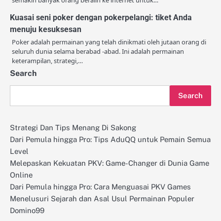
Kuasai seni poker dengan pokerpelangi: tiket Anda
menuju kesuksesan
Poker adalah permainan yang telah dinikmati oleh jutaan orang di
seluruh dunia selama berabad -abad. Ini adalah permainan
keterampilan, strategi,…
Search
Search
Strategi Dan Tips Menang Di Sakong
Dari Pemula hingga Pro: Tips AduQQ untuk Pemain Semua
Level
Melepaskan Kekuatan PKV: Game-Changer di Dunia Game
Online
Dari Pemula hingga Pro: Cara Menguasai PKV Games
Menelusuri Sejarah dan Asal Usul Permainan Populer
Domino99