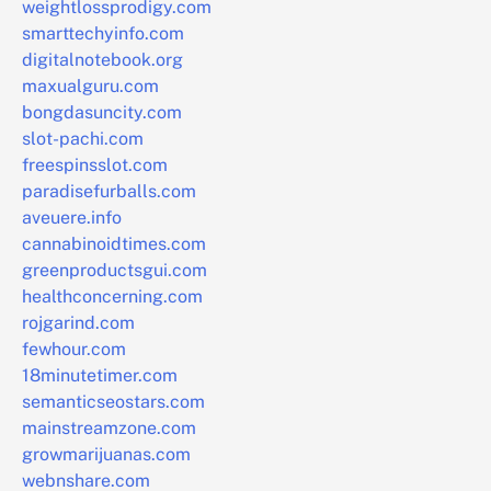
weightlossprodigy.com
smarttechyinfo.com
digitalnotebook.org
maxualguru.com
bongdasuncity.com
slot-pachi.com
freespinsslot.com
paradisefurballs.com
aveuere.info
cannabinoidtimes.com
greenproductsgui.com
healthconcerning.com
rojgarind.com
fewhour.com
18minutetimer.com
semanticseostars.com
mainstreamzone.com
growmarijuanas.com
webnshare.com