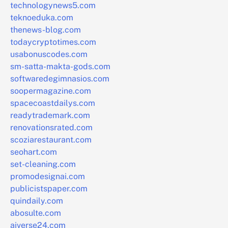
technologynews5.com
teknoeduka.com
thenews-blog.com
todaycryptotimes.com
usabonuscodes.com
sm-satta-makta-gods.com
softwaredegimnasios.com
soopermagazine.com
spacecoastdailys.com
readytrademark.com
renovationsrated.com
scoziarestaurant.com
seohart.com
set-cleaning.com
promodesignai.com
publicistspaper.com
quindaily.com
abosulte.com
aiverse24.com