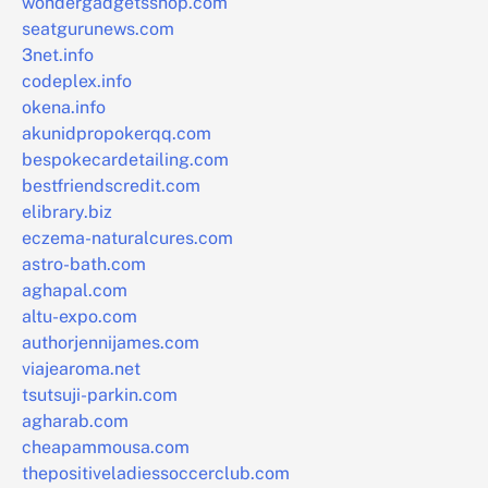
wondergadgetsshop.com
seatgurunews.com
3net.info
codeplex.info
okena.info
akunidpropokerqq.com
bespokecardetailing.com
bestfriendscredit.com
elibrary.biz
eczema-naturalcures.com
astro-bath.com
aghapal.com
altu-expo.com
authorjennijames.com
viajearoma.net
tsutsuji-parkin.com
agharab.com
cheapammousa.com
thepositiveladiessoccerclub.com