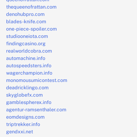
thequeenofrattan.com
denohubpro.com
blades-knife.com
one-piece-spoiler.com
studiooneiota.com
findingcasino.org
realworldcobra.com
automachine.info
autospeedsters.info
wagerchampion.info
monomousumicontest.com
deadricklingo.com
skyglobefx.com
gamblespherex.info
agentur-ramsenthaler.com
eomdesigns.com
triptrekker.info
gendxxi.net