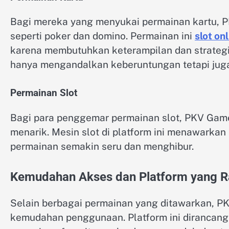
Bagi mereka yang menyukai permainan kartu, 
seperti poker dan domino. Permainan ini
slot on
karena membutuhkan keterampilan dan strategi 
hanya mengandalkan keberuntungan tetapi juga
Permainan Slot
Bagi para penggemar permainan slot, PKV Game
menarik. Mesin slot di platform ini menawarka
permainan semakin seru dan menghibur.
Kemudahan Akses dan Platform yang 
Selain berbagai permainan yang ditawarkan, PK
kemudahan penggunaan. Platform ini dirancan