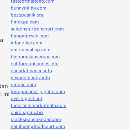
tasteofthaitogo.com
bunnynkitty.com
bezopasnik.org
fjmnxga.com
saigonstartransport.com
bangmaxwin.com
ka
infonetive.com
n
epictacoshop.com
biopuraskinserum.com
californiafinances.info
canadafinance.info
nevadamoney.info
rimene.com
dan
ledepanneur-pigalle.com
 ini
dvd-digest.net
theartistsmarketnola.com
chiranaplus.biz
stackspancakebar.com
namheongfoodcourt.com