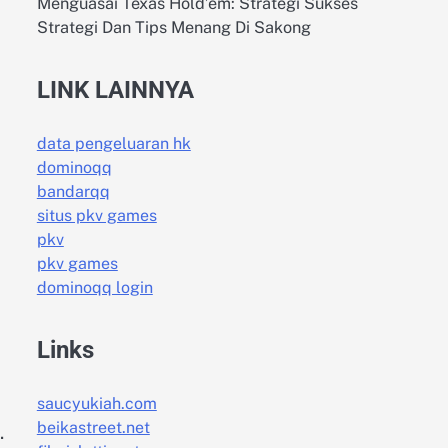
Menguasai Texas Hold’em: Strategi Sukses
Strategi Dan Tips Menang Di Sakong
LINK LAINNYA
data pengeluaran hk
dominoqq
bandarqq
situs pkv games
pkv
pkv games
dominoqq login
Links
saucyukiah.com
beikastreet.net
.