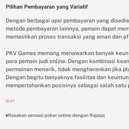
Pilihan Pembayaran yang Variatif
Dengan berbagai opsi pembayaran yang disediaka
metode pembayaran lainnya, pemain dapat memil
memastikan proses transaksi yang aman dan efi
PKV Games memang menawarkan banyak keuntu
para pemain judi online. Dengan kombinasi ke
permainan menarik, tidak mengherankan jika pl
Dengan begitu banyaknya fasilitas dan keunt
mempertahankan posisinya sebagai salah satu pla
SLOT
Rasakan sensasi poker online dengan Rajaqq
Post
navigation