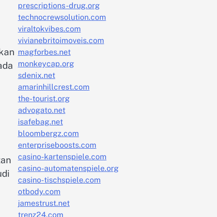
prescriptions-drug.org
technocrewsolution.com
viraltokvibes.com
vivianebritoimoveis.com
akan
magforbes.net
monkeycap.org
ada
sdenix.net
amarinhillcrest.com
the-tourist.org
advogato.net
isafebag.net
bloombergz.com
enterpriseboosts.com
casino-kartenspiele.com
tan
casino-automatenspiele.org
udi
casino-tischspiele.com
otbody.com
jamestrust.net
trenz24.com