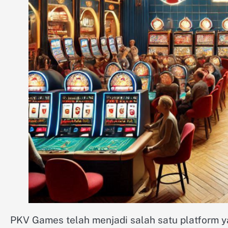
PKV Games telah menjadi salah satu platform ya