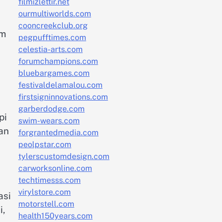
filmizlettir.net
ourmultiworlds.com
cooncreekclub.org
am
pegpufftimes.com
celestia-arts.com
forumchampions.com
bluebargames.com
festivaldelamalou.com
firstsigninnovations.com
garberdodge.com
pi
swim-wears.com
an
forgrantedmedia.com
peolpstar.com
tylerscustomdesign.com
carworksonline.com
techtimesss.com
virylstore.com
asi
motorstell.com
i,
health150years.com