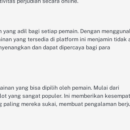
vitas perjudian secara online.
n yang adil bagi setiap pemain. Dengan menggun
nan yang tersedia di platform ini menjamin tidak 
yenangkan dan dapat dipercaya bagi para
n yang bisa dipilih oleh pemain. Mulai dari
slot yang sangat populer. Ini memberikan kesempa
ng paling mereka sukai, membuat pengalaman berj